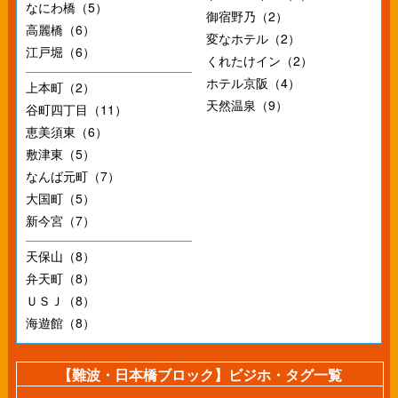
なにわ橋（5）
御宿野乃（2）
高麗橋（6）
変なホテル（2）
江戸堀（6）
くれたけイン（2）
ホテル京阪（4）
上本町（2）
天然温泉（9）
谷町四丁目（11）
恵美須東（6）
敷津東（5）
なんば元町（7）
大国町（5）
新今宮（7）
天保山（8）
弁天町（8）
ＵＳＪ（8）
海遊館（8）
【難波・日本橋ブロック】ビジホ・タグ一覧