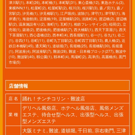
津川駅(1)
,
本町(26)
,
本町橋(1)
,
本町駅(31)
,
東心斎橋(12)
,
東急ホテル(3)
,
東横INN(11)
,
松屋町(2)
,
松屋町駅(2)
,
桜川(3)
,
桜川駅(3)
,
森ノ宮(1)
,
森ノ
宮駅(2)
,
汐見橋(1)
,
汐見橋駅(1)
,
江戸堀(6)
,
波除(1)
,
津守(1)
,
津守駅(1)
,
海
岸通(1)
,
海遊館(8)
,
淀屋橋(19)
,
淀屋橋駅(20)
,
淡路町(4)
,
渡辺橋(2)
,
渡辺橋
駅(2)
,
温泉施設有り(2)
,
湊町(1)
,
瓦町(1)
,
相鉄フレッサイン(3)
,
稲荷(2)
,
立
売堀(1)
,
築港(2)
,
肥後橋(6)
,
肥後橋駅(7)
,
西大橋駅(1)
,
西天下茶屋(1)
,
西天
下茶屋駅(1)
,
西心斎橋(22)
,
西本町(4)
,
西長堀駅(1)
,
谷一(1)
,
谷九(1)
,
谷二
(1)
,
谷四(11)
,
谷町(11)
,
谷町九丁目駅(2)
,
谷町四丁目駅(13)
,
農人橋(2)
,
近
鉄日本橋駅(45)
,
通天閣(1)
,
道頓堀(7)
,
長堀橋(25)
,
長堀橋駅(30)
,
長堀通
(1)
,
阿波座(4)
,
阿波座駅(7)
,
難波(28)
,
難波・日本橋ブロック(277)
,
難波中
(10)
,
難波駅(40)
,
靱公園(1)
,
靱本町(4)
,
馬場町(2)
,
高津(5)
,
高麗橋(6)
,
黒門
市場(5)
店舗情報
踊れ！チンチコリン・難波店
店 名
デリヘル風俗店、ホテヘル風俗店、風俗メンズ
エステ、待合せ型ヘルス、出張型ヘルス、出張
業 種
型メンズエステ
大阪ミナミ, 難波, 道頓堀, 千日前, 宗右衛門, 三津