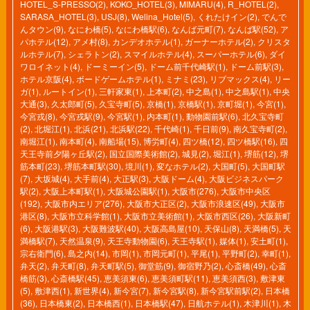
HOTEL_S-PRESSO(2)
,
KOKO_HOTEL(3)
,
MIMARU(4)
,
R_HOTEL(2)
,
SARASA_HOTEL(3)
,
USJ(8)
,
Welina_Hotel(5)
,
くれたけイン(2)
,
でんで
んタウン(9)
,
なにわ橋(5)
,
なにわ橋駅(6)
,
なんば元町(7)
,
なんば駅(52)
,
ア
パホテル(12)
,
アメ村(8)
,
カンデオホテル(1)
,
ガーナーホテル(2)
,
クリスタ
ルホテル(7)
,
シェラトン(2)
,
スマイルホテル(4)
,
スーパーホテル(6)
,
ダイ
ワロイネット(4)
,
ドーミーイン(5)
,
ドーム前千代崎駅(1)
,
ドーム前駅(3)
,
ホテル京阪(4)
,
ボードゲームホテル(1)
,
ミナミ(23)
,
リブマックス(4)
,
リー
ガ(1)
,
ルートイン(1)
,
三軒家東(1)
,
上本町(2)
,
中之島(1)
,
中之島駅(1)
,
中央
大通(3)
,
久太郎町(5)
,
久宝寺町(5)
,
京橋(1)
,
京橋駅(1)
,
京町堀(1)
,
今宮(1)
,
今宮戎(8)
,
今宮戎駅(9)
,
今宮駅(1)
,
内本町(1)
,
動物園前駅(6)
,
北久宝寺町
(2)
,
北堀江(1)
,
北浜(21)
,
北浜駅(22)
,
千代崎(1)
,
千日前(9)
,
南久宝寺町(2)
,
南堀江(1)
,
南本町(4)
,
南船場(15)
,
博労町(4)
,
四ツ橋(12)
,
四ツ橋駅(16)
,
四
天王寺前夕陽ヶ丘駅(2)
,
国立国際美術館(2)
,
城見(2)
,
堀江(1)
,
堺筋(12)
,
堺
筋本町(23)
,
堺筋本町駅(30)
,
境川(1)
,
変なホテル(2)
,
大国町(5)
,
大国町駅
(7)
,
大坂城(4)
,
大手前(4)
,
大正駅(3)
,
大阪ドーム(4)
,
大阪ビジネスパーク
駅(2)
,
大阪上本町駅(1)
,
大阪城公園駅(1)
,
大阪市(276)
,
大阪市中央区
(192)
,
大阪市内エリア(276)
,
大阪市大正区(2)
,
大阪市浪速区(49)
,
大阪市
港区(8)
,
大阪市立科学館(1)
,
大阪市立美術館(1)
,
大阪市西区(26)
,
大阪新町
(6)
,
大阪港駅(3)
,
大阪難波駅(40)
,
大阪高島屋(10)
,
天保山(8)
,
天満橋(5)
,
天
満橋駅(7)
,
天然温泉(9)
,
天王寺動物園(6)
,
天王寺駅(1)
,
媒体(1)
,
安土町(1)
,
宗右衛門(6)
,
島之内(14)
,
市岡(1)
,
市岡元町(1)
,
平尾(1)
,
平野町(2)
,
幸町(1)
,
弁天(2)
,
弁天町(8)
,
弁天町駅(5)
,
御堂筋(9)
,
御宿野乃(2)
,
心斎橋(49)
,
心斎
橋筋(3)
,
心斎橋駅(45)
,
恵美須東(6)
,
恵美須町駅(11)
,
恵美須西(3)
,
敷津東
(5)
,
敷津西(1)
,
新世界(4)
,
新今宮(7)
,
新今宮駅(8)
,
新今宮駅前駅(2)
,
日本橋
(36)
,
日本橋東(2)
,
日本橋西(1)
,
日本橋駅(47)
,
日航ホテル(1)
,
木津川(1)
,
木