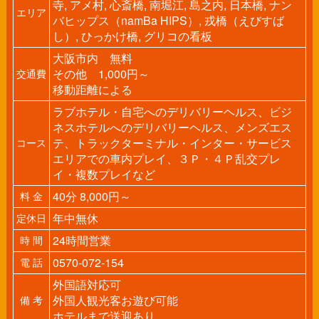
寺, アメ村, 心斎橋, 南堀江, 島之内, 日本橋, ナン
エリア
バヒップス（namBa HIPS）, 戎橋（えびすば
し）, ひっかけ橋, グリコの看板
大阪市内 無料
その他 1,000円～
交通費
移動距離による
ラブホテル・自宅へのデリバリーヘルス、ビジ
ネスホテルへのデリバリーヘルス、メンズエス
テ、トラックターミナル・インター・サービス
コース
エリアでの車内プレイ、３Ｐ・４Ｐ乱交プレ
イ・複数プレイなど
40分 8,000円～
料 金
年中無休
定休日
24時間営業
時 間
0570-072-154
電 話
外国語対応可
外国人観光客お遊び可能
備 考
ホテルまで送迎あり