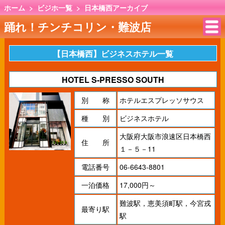
ホーム
>
ビジホ一覧
>
日本橋西アーカイブ
踊れ！チンチコリン・難波店
【日本橋西】ビジネスホテル一覧
HOTEL S-PRESSO SOUTH
別 称
ホテルエスプレッソサウス
種 別
ビジネスホテル
大阪府大阪市浪速区日本橋西
住 所
１－５－11
電話番号
06-6643-8801
一泊価格
17,000円～
難波駅，恵美須町駅，今宮戎
最寄り駅
駅