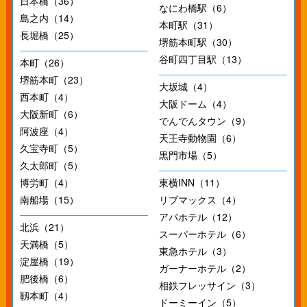
日本橋（36）
なにわ橋駅（6）
島之内（14）
本町駅（31）
長堀橋（25）
堺筋本町駅（30）
谷町四丁目駅（13）
本町（26）
堺筋本町（23）
大坂城（4）
西本町（4）
大阪ドーム（4）
大阪新町（6）
でんでんタウン（9）
阿波座（4）
天王寺動物園（6）
久宝寺町（5）
黒門市場（5）
久太郎町（5）
博労町（4）
東横INN（11）
南船場（15）
リブマックス（4）
アパホテル（12）
北浜（21）
スーパーホテル（6）
天満橋（5）
東急ホテル（3）
淀屋橋（19）
ガーナーホテル（2）
肥後橋（6）
相鉄フレッサイン（3）
靱本町（4）
ドーミーイン（5）