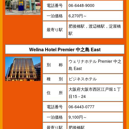
電話番号
06-6448-9000
一泊価格
6,270円～
肥後橋駅，渡辺橋駅，淀屋橋
最寄り駅
駅
Welina Hotel Premier 中之島 East
ウェリナホテル Premier 中之
別 称
島 East
種 別
ビジネスホテル
大阪府大阪市西区江戸堀１丁
住 所
目15－24
電話番号
06-6443-0777
一泊価格
9,100円～
最寄り駅
肥後橋駅