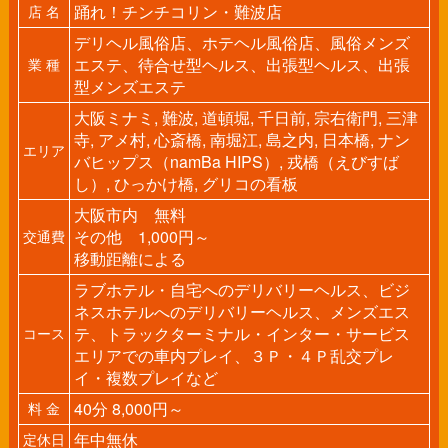
踊れ！チンチコリン・難波店
店 名
デリヘル風俗店、ホテヘル風俗店、風俗メンズ
エステ、待合せ型ヘルス、出張型ヘルス、出張
業 種
型メンズエステ
大阪ミナミ, 難波, 道頓堀, 千日前, 宗右衛門, 三津
寺, アメ村, 心斎橋, 南堀江, 島之内, 日本橋, ナン
エリア
バヒップス（namBa HIPS）, 戎橋（えびすば
し）, ひっかけ橋, グリコの看板
大阪市内 無料
その他 1,000円～
交通費
移動距離による
ラブホテル・自宅へのデリバリーヘルス、ビジ
ネスホテルへのデリバリーヘルス、メンズエス
テ、トラックターミナル・インター・サービス
コース
エリアでの車内プレイ、３Ｐ・４Ｐ乱交プレ
イ・複数プレイなど
40分 8,000円～
料 金
年中無休
定休日