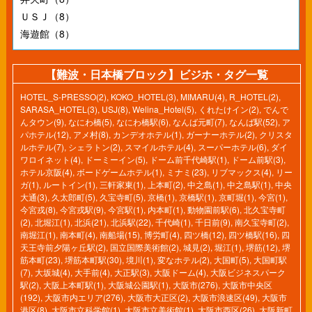
ＵＳＪ（8）
海遊館（8）
【難波・日本橋ブロック】ビジホ・タグ一覧
HOTEL_S-PRESSO(2)
,
KOKO_HOTEL(3)
,
MIMARU(4)
,
R_HOTEL(2)
,
SARASA_HOTEL(3)
,
USJ(8)
,
Welina_Hotel(5)
,
くれたけイン(2)
,
でんで
んタウン(9)
,
なにわ橋(5)
,
なにわ橋駅(6)
,
なんば元町(7)
,
なんば駅(52)
,
ア
パホテル(12)
,
アメ村(8)
,
カンデオホテル(1)
,
ガーナーホテル(2)
,
クリスタ
ルホテル(7)
,
シェラトン(2)
,
スマイルホテル(4)
,
スーパーホテル(6)
,
ダイ
ワロイネット(4)
,
ドーミーイン(5)
,
ドーム前千代崎駅(1)
,
ドーム前駅(3)
,
ホテル京阪(4)
,
ボードゲームホテル(1)
,
ミナミ(23)
,
リブマックス(4)
,
リー
ガ(1)
,
ルートイン(1)
,
三軒家東(1)
,
上本町(2)
,
中之島(1)
,
中之島駅(1)
,
中央
大通(3)
,
久太郎町(5)
,
久宝寺町(5)
,
京橋(1)
,
京橋駅(1)
,
京町堀(1)
,
今宮(1)
,
今宮戎(8)
,
今宮戎駅(9)
,
今宮駅(1)
,
内本町(1)
,
動物園前駅(6)
,
北久宝寺町
(2)
,
北堀江(1)
,
北浜(21)
,
北浜駅(22)
,
千代崎(1)
,
千日前(9)
,
南久宝寺町(2)
,
南堀江(1)
,
南本町(4)
,
南船場(15)
,
博労町(4)
,
四ツ橋(12)
,
四ツ橋駅(16)
,
四
天王寺前夕陽ヶ丘駅(2)
,
国立国際美術館(2)
,
城見(2)
,
堀江(1)
,
堺筋(12)
,
堺
筋本町(23)
,
堺筋本町駅(30)
,
境川(1)
,
変なホテル(2)
,
大国町(5)
,
大国町駅
(7)
,
大坂城(4)
,
大手前(4)
,
大正駅(3)
,
大阪ドーム(4)
,
大阪ビジネスパーク
駅(2)
,
大阪上本町駅(1)
,
大阪城公園駅(1)
,
大阪市(276)
,
大阪市中央区
(192)
,
大阪市内エリア(276)
,
大阪市大正区(2)
,
大阪市浪速区(49)
,
大阪市
港区(8)
,
大阪市立科学館(1)
,
大阪市立美術館(1)
,
大阪市西区(26)
,
大阪新町