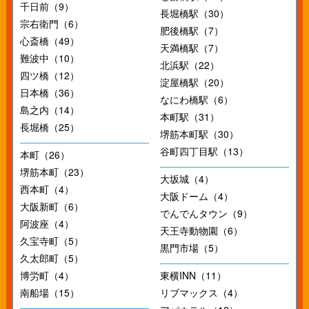
千日前（9）
長堀橋駅（30）
宗右衛門（6）
肥後橋駅（7）
心斎橋（49）
天満橋駅（7）
難波中（10）
北浜駅（22）
四ツ橋（12）
淀屋橋駅（20）
日本橋（36）
なにわ橋駅（6）
島之内（14）
本町駅（31）
長堀橋（25）
堺筋本町駅（30）
谷町四丁目駅（13）
本町（26）
堺筋本町（23）
大坂城（4）
西本町（4）
大阪ドーム（4）
大阪新町（6）
でんでんタウン（9）
阿波座（4）
天王寺動物園（6）
久宝寺町（5）
黒門市場（5）
久太郎町（5）
博労町（4）
東横INN（11）
南船場（15）
リブマックス（4）