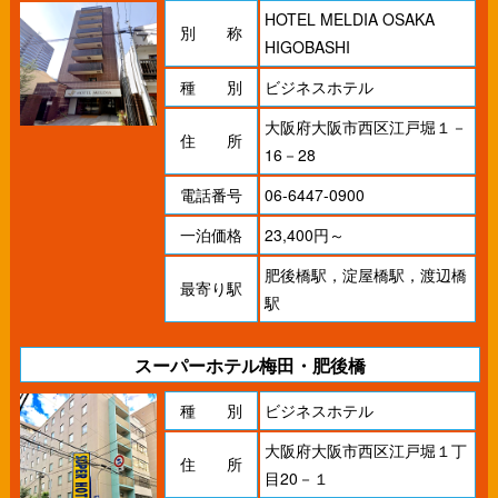
HOTEL MELDIA OSAKA
別 称
HIGOBASHI
種 別
ビジネスホテル
大阪府大阪市西区江戸堀１－
住 所
16－28
電話番号
06-6447-0900
一泊価格
23,400円～
肥後橋駅，淀屋橋駅，渡辺橋
最寄り駅
駅
スーパーホテル梅田・肥後橋
種 別
ビジネスホテル
大阪府大阪市西区江戸堀１丁
住 所
目20－１