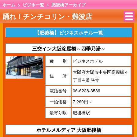
ホーム
>
ビジホ一覧
>
肥後橋アーカイブ
踊れ！チンチコリン・難波店
【肥後橋】ビジネスホテル一覧
三交イン大阪淀屋橋～四季乃湯～
種 別
ビジネスホテル
大阪府大阪市中央区高麗橋４
住 所
丁目４番14号
電話番号
06-6228-3539
一泊価格
7,260円～
最寄り駅
肥後橋駅
ホテルメルディア 大阪肥後橋