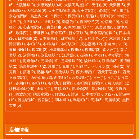
(6)
,
大阪港駅(3)
,
大阪難波駅(40)
,
大阪高島屋(10)
,
天保山(8)
,
天満橋(5)
,
天
満橋駅(7)
,
天然温泉(9)
,
天王寺動物園(6)
,
天王寺駅(1)
,
媒体(1)
,
安土町(1)
,
宗右衛門(6)
,
島之内(14)
,
市岡(1)
,
市岡元町(1)
,
平尾(1)
,
平野町(2)
,
幸町(1)
,
弁天(2)
,
弁天町(8)
,
弁天町駅(5)
,
御堂筋(9)
,
御宿野乃(2)
,
心斎橋(49)
,
心斎
橋筋(3)
,
心斎橋駅(45)
,
恵美須東(6)
,
恵美須町駅(11)
,
恵美須西(3)
,
敷津東
(5)
,
敷津西(1)
,
新世界(4)
,
新今宮(7)
,
新今宮駅(8)
,
新今宮駅前駅(2)
,
日本橋
(36)
,
日本橋東(2)
,
日本橋西(1)
,
日本橋駅(47)
,
日航ホテル(1)
,
木津川(1)
,
木
津川駅(1)
,
本町(26)
,
本町橋(1)
,
本町駅(31)
,
東心斎橋(12)
,
東急ホテル(3)
,
東横INN(11)
,
松屋町(2)
,
松屋町駅(2)
,
桜川(3)
,
桜川駅(3)
,
森ノ宮(1)
,
森ノ
宮駅(2)
,
汐見橋(1)
,
汐見橋駅(1)
,
江戸堀(6)
,
波除(1)
,
津守(1)
,
津守駅(1)
,
海
岸通(1)
,
海遊館(8)
,
淀屋橋(19)
,
淀屋橋駅(20)
,
淡路町(4)
,
渡辺橋(2)
,
渡辺橋
駅(2)
,
温泉施設有り(2)
,
湊町(1)
,
瓦町(1)
,
相鉄フレッサイン(3)
,
稲荷(2)
,
立
売堀(1)
,
築港(2)
,
肥後橋(6)
,
肥後橋駅(7)
,
西大橋駅(1)
,
西天下茶屋(1)
,
西天
下茶屋駅(1)
,
西心斎橋(22)
,
西本町(4)
,
西長堀駅(1)
,
谷一(1)
,
谷九(1)
,
谷二
(1)
,
谷四(11)
,
谷町(11)
,
谷町九丁目駅(2)
,
谷町四丁目駅(13)
,
農人橋(2)
,
近
鉄日本橋駅(45)
,
通天閣(1)
,
道頓堀(7)
,
長堀橋(25)
,
長堀橋駅(30)
,
長堀通
(1)
,
阿波座(4)
,
阿波座駅(7)
,
難波(28)
,
難波・日本橋ブロック(277)
,
難波中
(10)
,
難波駅(40)
,
靱公園(1)
,
靱本町(4)
,
馬場町(2)
,
高津(5)
,
高麗橋(6)
,
黒門
市場(5)
店舗情報