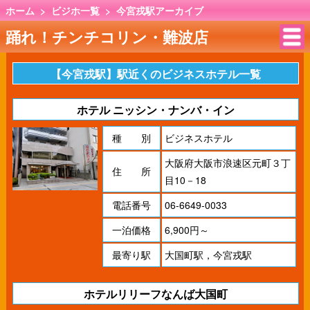
ホーム
>
ビジホ一覧
>
今宮戎駅アーカイブ
踊れ！チンチコリン・難波店
【今宮戎駅】駅近くのビジネスホテル一覧
ホテル ニッシン・ナンバ・イン
種 別
ビジネスホテル
大阪府大阪市浪速区元町３丁
住 所
目10－18
電話番号
06-6649-0033
一泊価格
6,900円～
最寄り駅
大国町駅，今宮戎駅
ホテルリリーフなんば大国町