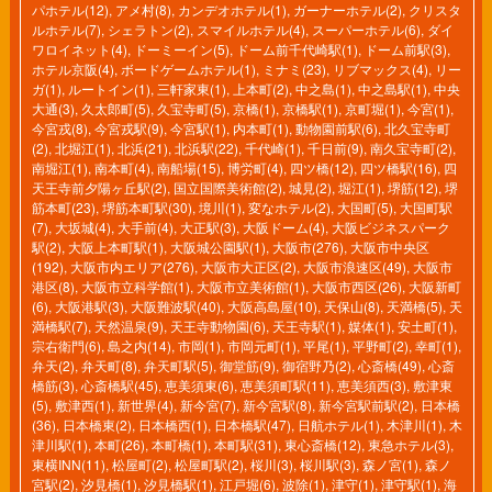
パホテル(12)
,
アメ村(8)
,
カンデオホテル(1)
,
ガーナーホテル(2)
,
クリスタ
ルホテル(7)
,
シェラトン(2)
,
スマイルホテル(4)
,
スーパーホテル(6)
,
ダイ
ワロイネット(4)
,
ドーミーイン(5)
,
ドーム前千代崎駅(1)
,
ドーム前駅(3)
,
ホテル京阪(4)
,
ボードゲームホテル(1)
,
ミナミ(23)
,
リブマックス(4)
,
リー
ガ(1)
,
ルートイン(1)
,
三軒家東(1)
,
上本町(2)
,
中之島(1)
,
中之島駅(1)
,
中央
大通(3)
,
久太郎町(5)
,
久宝寺町(5)
,
京橋(1)
,
京橋駅(1)
,
京町堀(1)
,
今宮(1)
,
今宮戎(8)
,
今宮戎駅(9)
,
今宮駅(1)
,
内本町(1)
,
動物園前駅(6)
,
北久宝寺町
(2)
,
北堀江(1)
,
北浜(21)
,
北浜駅(22)
,
千代崎(1)
,
千日前(9)
,
南久宝寺町(2)
,
南堀江(1)
,
南本町(4)
,
南船場(15)
,
博労町(4)
,
四ツ橋(12)
,
四ツ橋駅(16)
,
四
天王寺前夕陽ヶ丘駅(2)
,
国立国際美術館(2)
,
城見(2)
,
堀江(1)
,
堺筋(12)
,
堺
筋本町(23)
,
堺筋本町駅(30)
,
境川(1)
,
変なホテル(2)
,
大国町(5)
,
大国町駅
(7)
,
大坂城(4)
,
大手前(4)
,
大正駅(3)
,
大阪ドーム(4)
,
大阪ビジネスパーク
駅(2)
,
大阪上本町駅(1)
,
大阪城公園駅(1)
,
大阪市(276)
,
大阪市中央区
(192)
,
大阪市内エリア(276)
,
大阪市大正区(2)
,
大阪市浪速区(49)
,
大阪市
港区(8)
,
大阪市立科学館(1)
,
大阪市立美術館(1)
,
大阪市西区(26)
,
大阪新町
(6)
,
大阪港駅(3)
,
大阪難波駅(40)
,
大阪高島屋(10)
,
天保山(8)
,
天満橋(5)
,
天
満橋駅(7)
,
天然温泉(9)
,
天王寺動物園(6)
,
天王寺駅(1)
,
媒体(1)
,
安土町(1)
,
宗右衛門(6)
,
島之内(14)
,
市岡(1)
,
市岡元町(1)
,
平尾(1)
,
平野町(2)
,
幸町(1)
,
弁天(2)
,
弁天町(8)
,
弁天町駅(5)
,
御堂筋(9)
,
御宿野乃(2)
,
心斎橋(49)
,
心斎
橋筋(3)
,
心斎橋駅(45)
,
恵美須東(6)
,
恵美須町駅(11)
,
恵美須西(3)
,
敷津東
(5)
,
敷津西(1)
,
新世界(4)
,
新今宮(7)
,
新今宮駅(8)
,
新今宮駅前駅(2)
,
日本橋
(36)
,
日本橋東(2)
,
日本橋西(1)
,
日本橋駅(47)
,
日航ホテル(1)
,
木津川(1)
,
木
津川駅(1)
,
本町(26)
,
本町橋(1)
,
本町駅(31)
,
東心斎橋(12)
,
東急ホテル(3)
,
東横INN(11)
,
松屋町(2)
,
松屋町駅(2)
,
桜川(3)
,
桜川駅(3)
,
森ノ宮(1)
,
森ノ
宮駅(2)
,
汐見橋(1)
,
汐見橋駅(1)
,
江戸堀(6)
,
波除(1)
,
津守(1)
,
津守駅(1)
,
海