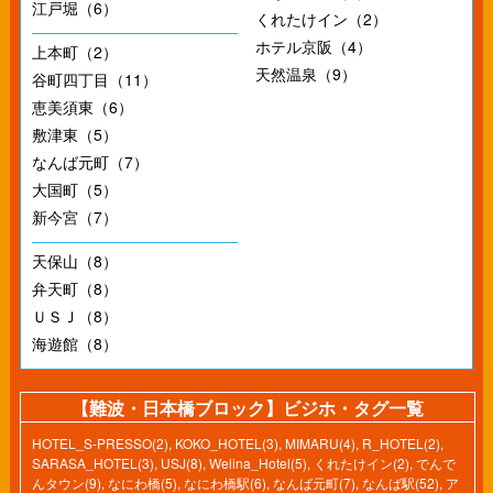
江戸堀（6）
くれたけイン（2）
ホテル京阪（4）
上本町（2）
天然温泉（9）
谷町四丁目（11）
恵美須東（6）
敷津東（5）
なんば元町（7）
大国町（5）
新今宮（7）
天保山（8）
弁天町（8）
ＵＳＪ（8）
海遊館（8）
【難波・日本橋ブロック】ビジホ・タグ一覧
HOTEL_S-PRESSO(2)
,
KOKO_HOTEL(3)
,
MIMARU(4)
,
R_HOTEL(2)
,
SARASA_HOTEL(3)
,
USJ(8)
,
Welina_Hotel(5)
,
くれたけイン(2)
,
でんで
んタウン(9)
,
なにわ橋(5)
,
なにわ橋駅(6)
,
なんば元町(7)
,
なんば駅(52)
,
ア