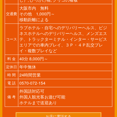
大阪市内 無料
その他 1,000円～
交通費
移動距離による
ラブホテル・自宅へのデリバリーヘルス、ビジ
ネスホテルへのデリバリーヘルス、メンズエス
テ、トラックターミナル・インター・サービス
コース
エリアでの車内プレイ、３Ｐ・４Ｐ乱交プレ
イ・複数プレイなど
40分 8,000円～
料 金
年中無休
定休日
24時間営業
時 間
0570-072-154
電 話
外国語対応可
外国人観光客お遊び可能
備 考
ホテルまで送迎あり
お店に電話する