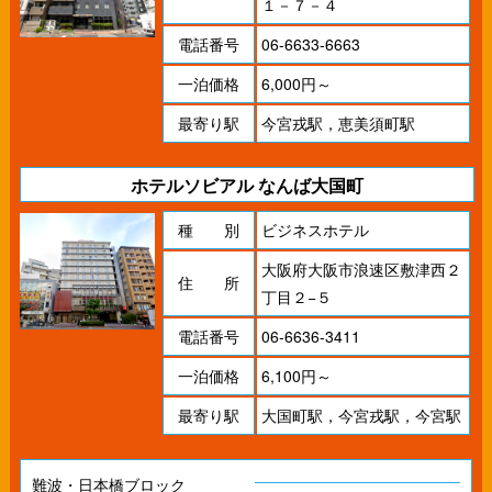
１－７－４
電話番号
06-6633-6663
一泊価格
6,000円～
最寄り駅
今宮戎駅，恵美須町駅
ホテルソビアル なんば大国町
種 別
ビジネスホテル
大阪府大阪市浪速区敷津西２
住 所
丁目２−５
電話番号
06-6636-3411
一泊価格
6,100円～
最寄り駅
大国町駅，今宮戎駅，今宮駅
難波・日本橋ブロック