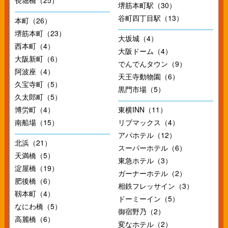
長堀橋（25）
堺筋本町駅（30）
谷町四丁目駅（13）
本町（26）
堺筋本町（23）
大坂城（4）
西本町（4）
大阪ドーム（4）
大阪新町（6）
でんでんタウン（9）
阿波座（4）
天王寺動物園（6）
久宝寺町（5）
黒門市場（5）
久太郎町（5）
博労町（4）
東横INN（11）
南船場（15）
リブマックス（4）
アパホテル（12）
北浜（21）
スーパーホテル（6）
天満橋（5）
東急ホテル（3）
淀屋橋（19）
ガーナーホテル（2）
肥後橋（6）
相鉄フレッサイン（3）
靱本町（4）
ドーミーイン（5）
なにわ橋（5）
御宿野乃（2）
高麗橋（6）
変なホテル（2）