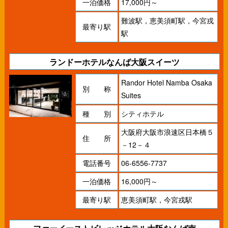
一泊価格
17,000円～
難波駅，恵美須町駅，今宮戎
最寄り駅
駅
ランドーホテルなんば大阪スイーツ
Randor Hotel Namba Osaka
別 称
Suites
種 別
シティホテル
大阪府大阪市浪速区日本橋５
住 所
－12－４
電話番号
06-6556-7737
一泊価格
16,000円～
最寄り駅
恵美須町駅，今宮戎駅