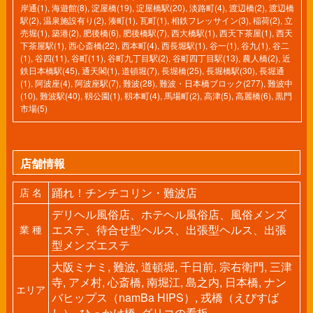
岸通(1)
,
海遊館(8)
,
淀屋橋(19)
,
淀屋橋駅(20)
,
淡路町(4)
,
渡辺橋(2)
,
渡辺橋
駅(2)
,
温泉施設有り(2)
,
湊町(1)
,
瓦町(1)
,
相鉄フレッサイン(3)
,
稲荷(2)
,
立
売堀(1)
,
築港(2)
,
肥後橋(6)
,
肥後橋駅(7)
,
西大橋駅(1)
,
西天下茶屋(1)
,
西天
下茶屋駅(1)
,
西心斎橋(22)
,
西本町(4)
,
西長堀駅(1)
,
谷一(1)
,
谷九(1)
,
谷二
(1)
,
谷四(11)
,
谷町(11)
,
谷町九丁目駅(2)
,
谷町四丁目駅(13)
,
農人橋(2)
,
近
鉄日本橋駅(45)
,
通天閣(1)
,
道頓堀(7)
,
長堀橋(25)
,
長堀橋駅(30)
,
長堀通
(1)
,
阿波座(4)
,
阿波座駅(7)
,
難波(28)
,
難波・日本橋ブロック(277)
,
難波中
(10)
,
難波駅(40)
,
靱公園(1)
,
靱本町(4)
,
馬場町(2)
,
高津(5)
,
高麗橋(6)
,
黒門
市場(5)
店舗情報
踊れ！チンチコリン・難波店
店 名
デリヘル風俗店、ホテヘル風俗店、風俗メンズ
エステ、待合せ型ヘルス、出張型ヘルス、出張
業 種
型メンズエステ
大阪ミナミ, 難波, 道頓堀, 千日前, 宗右衛門, 三津
寺, アメ村, 心斎橋, 南堀江, 島之内, 日本橋, ナン
エリア
バヒップス（namBa HIPS）, 戎橋（えびすば
し）, ひっかけ橋, グリコの看板