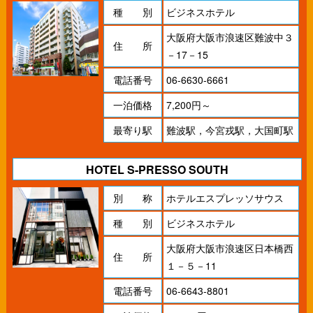
種 別
ビジネスホテル
大阪府大阪市浪速区難波中３
住 所
－17－15
電話番号
06-6630-6661
一泊価格
7,200円～
最寄り駅
難波駅，今宮戎駅，大国町駅
HOTEL S-PRESSO SOUTH
別 称
ホテルエスプレッソサウス
種 別
ビジネスホテル
大阪府大阪市浪速区日本橋西
住 所
１－５－11
電話番号
06-6643-8801