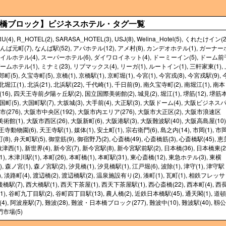
橋ブロック】ビジネスホテル・タグ一覧
U(4)
,
R_HOTEL(2)
,
SARASA_HOTEL(3)
,
USJ(8)
,
Welina_Hotel(5)
,
くれたけイン(2
んば元町(7)
,
なんば駅(52)
,
アパホテル(12)
,
アメ村(8)
,
カンデオホテル(1)
,
ガーナー
イルホテル(4)
,
スーパーホテル(6)
,
ダイワロイネット(4)
,
ドーミーイン(5)
,
ドーム前
ームホテル(1)
,
ミナミ(23)
,
リブマックス(4)
,
リーガ(1)
,
ルートイン(1)
,
三軒家東(1)
,
町(5)
,
久宝寺町(5)
,
京橋(1)
,
京橋駅(1)
,
京町堀(1)
,
今宮(1)
,
今宮戎(8)
,
今宮戎駅(9)
,
北堀江(1)
,
北浜(21)
,
北浜駅(22)
,
千代崎(1)
,
千日前(9)
,
南久宝寺町(2)
,
南堀江(1)
,
南本
16)
,
四天王寺前夕陽ヶ丘駅(2)
,
国立国際美術館(2)
,
城見(2)
,
堀江(1)
,
堺筋(12)
,
堺筋
国町(5)
,
大国町駅(7)
,
大坂城(3)
,
大手前(4)
,
大正駅(3)
,
大阪ドーム(4)
,
大阪ビジネス
市(276)
,
大阪市中央区(192)
,
大阪市内エリア(276)
,
大阪市大正区(2)
,
大阪市浪速区
術館(1)
,
大阪市西区(26)
,
大阪新町(6)
,
大阪港駅(3)
,
大阪難波駅(40)
,
大阪高島屋(10)
王寺動物園(6)
,
天王寺駅(1)
,
媒体(1)
,
安土町(1)
,
宗右衛門(6)
,
島之内(14)
,
市岡(1)
,
市
(8)
,
弁天町駅(5)
,
御堂筋(9)
,
御宿野乃(2)
,
心斎橋(49)
,
心斎橋筋(3)
,
心斎橋駅(45)
,
恵
敷津西(1)
,
新世界(4)
,
新今宮(7)
,
新今宮駅(8)
,
新今宮駅前駅(2)
,
日本橋(36)
,
日本橋東(2
1)
,
木津川駅(1)
,
本町(26)
,
本町橋(1)
,
本町駅(31)
,
東心斎橋(12)
,
東急ホテル(3)
,
東横
)
,
森ノ宮(1)
,
森ノ宮駅(2)
,
汐見橋(1)
,
汐見橋駅(1)
,
江戸堀(6)
,
波除(1)
,
津守(1)
,
津守駅
)
,
淡路町(4)
,
渡辺橋(2)
,
渡辺橋駅(2)
,
温泉施設有り(2)
,
湊町(1)
,
瓦町(1)
,
相鉄フレッサ
橋駅(7)
,
西大橋駅(1)
,
西天下茶屋(1)
,
西天下茶屋駅(1)
,
西心斎橋(22)
,
西本町(4)
,
西
1)
,
谷町九丁目駅(2)
,
谷町四丁目駅(13)
,
農人橋(2)
,
近鉄日本橋駅(45)
,
通天閣(1)
,
道頓
4)
,
阿波座駅(7)
,
難波(28)
,
難波・日本橋ブロック(277)
,
難波中(10)
,
難波駅(40)
,
靱公
市場(5)