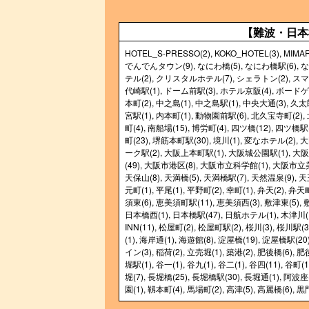
【難波・日本
HOTEL_S-PRESSO(2)
,
KOKO_HOTEL(3)
,
MIMAR
でんでんタウン(9)
,
なにわ橋(5)
,
なにわ橋駅(6)
,
な
テル(2)
,
クリスタルホテル(7)
,
シェラトン(2)
,
スマ
代崎駅(1)
,
ドーム前駅(3)
,
ホテル京阪(4)
,
ボードゲ
本町(2)
,
中之島(1)
,
中之島駅(1)
,
中央大通(3)
,
久太郎
宮駅(1)
,
内本町(1)
,
動物園前駅(6)
,
北久宝寺町(2)
,
町(4)
,
南船場(15)
,
博労町(4)
,
四ツ橋(12)
,
四ツ橋駅(
町(23)
,
堺筋本町駅(30)
,
境川(1)
,
変なホテル(2)
,
大
ーク駅(2)
,
大阪上本町駅(1)
,
大阪城公園駅(1)
,
大阪
(49)
,
大阪市港区(8)
,
大阪市立科学館(1)
,
大阪市立美
天保山(8)
,
天満橋(5)
,
天満橋駅(7)
,
天然温泉(9)
,
天
元町(1)
,
平尾(1)
,
平野町(2)
,
幸町(1)
,
弁天(2)
,
弁天町
須東(6)
,
恵美須町駅(11)
,
恵美須西(3)
,
敷津東(5)
,
日本橋西(1)
,
日本橋駅(47)
,
日航ホテル(1)
,
木津川(
INN(11)
,
松屋町(2)
,
松屋町駅(2)
,
桜川(3)
,
桜川駅(3
(1)
,
海岸通(1)
,
海遊館(8)
,
淀屋橋(19)
,
淀屋橋駅(20
イン(3)
,
稲荷(2)
,
立売堀(1)
,
築港(2)
,
肥後橋(6)
,
肥後
堀駅(1)
,
谷一(1)
,
谷九(1)
,
谷二(1)
,
谷四(11)
,
谷町(1
堀(7)
,
長堀橋(25)
,
長堀橋駅(30)
,
長堀通(1)
,
阿波座(
園(1)
,
靱本町(4)
,
馬場町(2)
,
高津(5)
,
高麗橋(6)
,
黒門