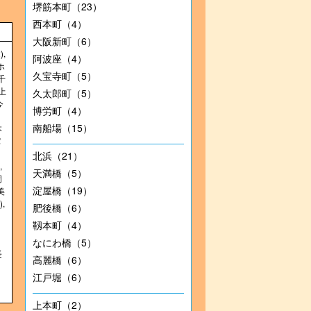
堺筋本町（23）
西本町（4）
大阪新町（6）
)
,
阿波座（4）
ホ
久宝寺町（5）
千
上
久太郎町（5）
今
博労町（4）
南船場（15）
本
パ
北浜（21）
,
天満橋（5）
岡
淀屋橋（19）
美
)
,
肥後橋（6）
靱本町（4）
なにわ橋（5）
長
高麗橋（6）
江戸堀（6）
上本町（2）