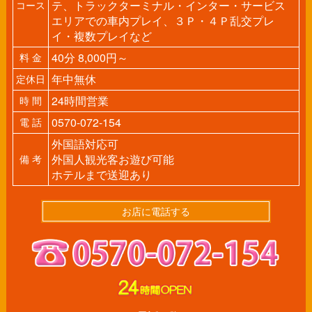
テ、トラックターミナル・インター・サービス
コース
エリアでの車内プレイ、３Ｐ・４Ｐ乱交プレ
イ・複数プレイなど
40分 8,000円～
料 金
年中無休
定休日
24時間営業
時 間
0570-072-154
電 話
外国語対応可
外国人観光客お遊び可能
備 考
ホテルまで送迎あり
お店に電話する