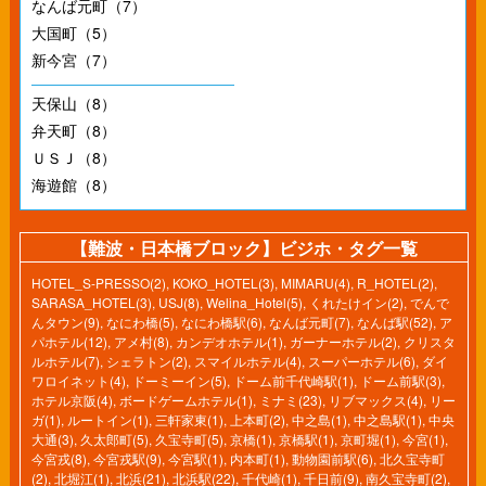
なんば元町（7）
大国町（5）
新今宮（7）
天保山（8）
弁天町（8）
ＵＳＪ（8）
海遊館（8）
【難波・日本橋ブロック】ビジホ・タグ一覧
HOTEL_S-PRESSO(2)
,
KOKO_HOTEL(3)
,
MIMARU(4)
,
R_HOTEL(2)
,
SARASA_HOTEL(3)
,
USJ(8)
,
Welina_Hotel(5)
,
くれたけイン(2)
,
でんで
んタウン(9)
,
なにわ橋(5)
,
なにわ橋駅(6)
,
なんば元町(7)
,
なんば駅(52)
,
ア
パホテル(12)
,
アメ村(8)
,
カンデオホテル(1)
,
ガーナーホテル(2)
,
クリスタ
ルホテル(7)
,
シェラトン(2)
,
スマイルホテル(4)
,
スーパーホテル(6)
,
ダイ
ワロイネット(4)
,
ドーミーイン(5)
,
ドーム前千代崎駅(1)
,
ドーム前駅(3)
,
ホテル京阪(4)
,
ボードゲームホテル(1)
,
ミナミ(23)
,
リブマックス(4)
,
リー
ガ(1)
,
ルートイン(1)
,
三軒家東(1)
,
上本町(2)
,
中之島(1)
,
中之島駅(1)
,
中央
大通(3)
,
久太郎町(5)
,
久宝寺町(5)
,
京橋(1)
,
京橋駅(1)
,
京町堀(1)
,
今宮(1)
,
今宮戎(8)
,
今宮戎駅(9)
,
今宮駅(1)
,
内本町(1)
,
動物園前駅(6)
,
北久宝寺町
(2)
,
北堀江(1)
,
北浜(21)
,
北浜駅(22)
,
千代崎(1)
,
千日前(9)
,
南久宝寺町(2)
,