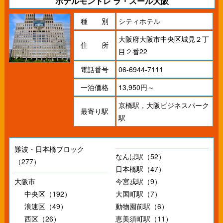
ホテルモントレ ラ・スール大阪
種 別
シティホテル
大阪府大阪市中央区城見２丁
住 所
目２番22
電話番号
06-6944-7111
一泊価格
13,950円～
京橋駅，大阪ビジネスパーク
最寄り駅
駅
難波・日本橋ブロック
なんば駅（52）
（277）
日本橋駅（47）
大阪市
今宮戎駅（9）
中央区（192）
大国町駅（7）
浪速区（49）
動物園前駅（6）
西区（26）
恵美須町駅（11）