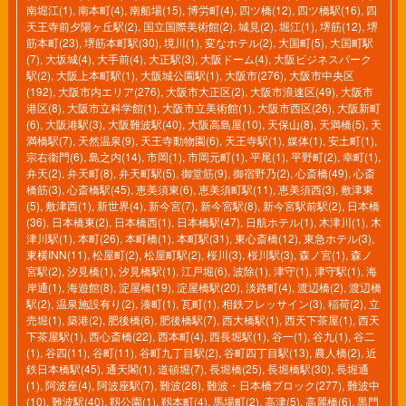
南堀江(1)
,
南本町(4)
,
南船場(15)
,
博労町(4)
,
四ツ橋(12)
,
四ツ橋駅(16)
,
四
天王寺前夕陽ヶ丘駅(2)
,
国立国際美術館(2)
,
城見(2)
,
堀江(1)
,
堺筋(12)
,
堺
筋本町(23)
,
堺筋本町駅(30)
,
境川(1)
,
変なホテル(2)
,
大国町(5)
,
大国町駅
(7)
,
大坂城(4)
,
大手前(4)
,
大正駅(3)
,
大阪ドーム(4)
,
大阪ビジネスパーク
駅(2)
,
大阪上本町駅(1)
,
大阪城公園駅(1)
,
大阪市(276)
,
大阪市中央区
(192)
,
大阪市内エリア(276)
,
大阪市大正区(2)
,
大阪市浪速区(49)
,
大阪市
港区(8)
,
大阪市立科学館(1)
,
大阪市立美術館(1)
,
大阪市西区(26)
,
大阪新町
(6)
,
大阪港駅(3)
,
大阪難波駅(40)
,
大阪高島屋(10)
,
天保山(8)
,
天満橋(5)
,
天
満橋駅(7)
,
天然温泉(9)
,
天王寺動物園(6)
,
天王寺駅(1)
,
媒体(1)
,
安土町(1)
,
宗右衛門(6)
,
島之内(14)
,
市岡(1)
,
市岡元町(1)
,
平尾(1)
,
平野町(2)
,
幸町(1)
,
弁天(2)
,
弁天町(8)
,
弁天町駅(5)
,
御堂筋(9)
,
御宿野乃(2)
,
心斎橋(49)
,
心斎
橋筋(3)
,
心斎橋駅(45)
,
恵美須東(6)
,
恵美須町駅(11)
,
恵美須西(3)
,
敷津東
(5)
,
敷津西(1)
,
新世界(4)
,
新今宮(7)
,
新今宮駅(8)
,
新今宮駅前駅(2)
,
日本橋
(36)
,
日本橋東(2)
,
日本橋西(1)
,
日本橋駅(47)
,
日航ホテル(1)
,
木津川(1)
,
木
津川駅(1)
,
本町(26)
,
本町橋(1)
,
本町駅(31)
,
東心斎橋(12)
,
東急ホテル(3)
,
東横INN(11)
,
松屋町(2)
,
松屋町駅(2)
,
桜川(3)
,
桜川駅(3)
,
森ノ宮(1)
,
森ノ
宮駅(2)
,
汐見橋(1)
,
汐見橋駅(1)
,
江戸堀(6)
,
波除(1)
,
津守(1)
,
津守駅(1)
,
海
岸通(1)
,
海遊館(8)
,
淀屋橋(19)
,
淀屋橋駅(20)
,
淡路町(4)
,
渡辺橋(2)
,
渡辺橋
駅(2)
,
温泉施設有り(2)
,
湊町(1)
,
瓦町(1)
,
相鉄フレッサイン(3)
,
稲荷(2)
,
立
売堀(1)
,
築港(2)
,
肥後橋(6)
,
肥後橋駅(7)
,
西大橋駅(1)
,
西天下茶屋(1)
,
西天
下茶屋駅(1)
,
西心斎橋(22)
,
西本町(4)
,
西長堀駅(1)
,
谷一(1)
,
谷九(1)
,
谷二
(1)
,
谷四(11)
,
谷町(11)
,
谷町九丁目駅(2)
,
谷町四丁目駅(13)
,
農人橋(2)
,
近
鉄日本橋駅(45)
,
通天閣(1)
,
道頓堀(7)
,
長堀橋(25)
,
長堀橋駅(30)
,
長堀通
(1)
,
阿波座(4)
,
阿波座駅(7)
,
難波(28)
,
難波・日本橋ブロック(277)
,
難波中
(10)
,
難波駅(40)
,
靱公園(1)
,
靱本町(4)
,
馬場町(2)
,
高津(5)
,
高麗橋(6)
,
黒門