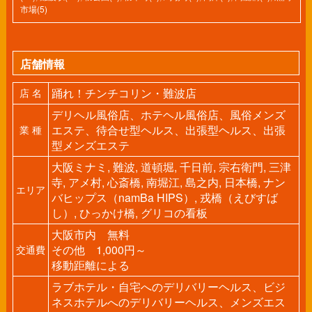
市場(5)
店舗情報
踊れ！チンチコリン・難波店
店 名
デリヘル風俗店、ホテヘル風俗店、風俗メンズ
エステ、待合せ型ヘルス、出張型ヘルス、出張
業 種
型メンズエステ
大阪ミナミ, 難波, 道頓堀, 千日前, 宗右衛門, 三津
寺, アメ村, 心斎橋, 南堀江, 島之内, 日本橋, ナン
エリア
バヒップス（namBa HIPS）, 戎橋（えびすば
し）, ひっかけ橋, グリコの看板
大阪市内 無料
その他 1,000円～
交通費
移動距離による
ラブホテル・自宅へのデリバリーヘルス、ビジ
ネスホテルへのデリバリーヘルス、メンズエス