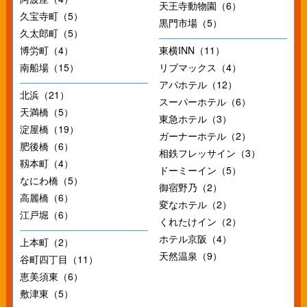
天王寺動物園（6）
久宝寺町（5）
黒門市場（5）
久太郎町（5）
博労町（4）
東横INN（11）
南船場（15）
リブマックス（4）
アパホテル（12）
北浜（21）
スーパーホテル（6）
天満橋（5）
東急ホテル（3）
淀屋橋（19）
ガーナーホテル（2）
肥後橋（6）
相鉄フレッサイン（3）
靱本町（4）
ドーミーイン（5）
なにわ橋（5）
御宿野乃（2）
高麗橋（6）
変なホテル（2）
江戸堀（6）
くれたけイン（2）
ホテル京阪（4）
上本町（2）
天然温泉（9）
谷町四丁目（11）
恵美須東（6）
敷津東（5）