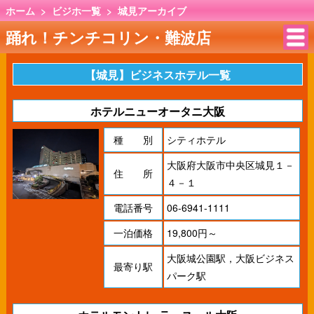
ホーム
>
ビジホ一覧
>
城見アーカイブ
踊れ！チンチコリン・難波店
【城見】ビジネスホテル一覧
ホテルニューオータニ大阪
種 別
シティホテル
大阪府大阪市中央区城見１－
住 所
４－１
電話番号
06-6941-1111
一泊価格
19,800円～
大阪城公園駅，大阪ビジネス
最寄り駅
パーク駅