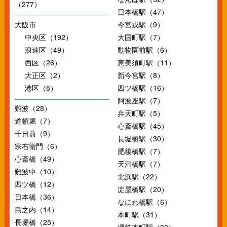
（277）
日本橋駅（47）
大阪市
今宮戎駅（9）
中央区（192）
大国町駅（7）
浪速区（49）
動物園前駅（6）
西区（26）
恵美須町駅（11）
大正区（2）
新今宮駅（8）
港区（8）
四ツ橋駅（16）
阿波座駅（7）
難波（28）
弁天町駅（5）
道頓堀（7）
心斎橋駅（45）
千日前（9）
長堀橋駅（30）
宗右衛門（6）
肥後橋駅（7）
心斎橋（49）
天満橋駅（7）
難波中（10）
北浜駅（22）
四ツ橋（12）
淀屋橋駅（20）
日本橋（36）
なにわ橋駅（6）
島之内（14）
本町駅（31）
長堀橋（25）