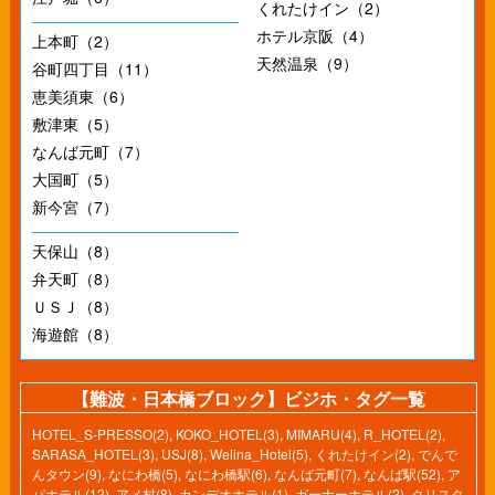
くれたけイン（2）
ホテル京阪（4）
上本町（2）
天然温泉（9）
谷町四丁目（11）
恵美須東（6）
敷津東（5）
なんば元町（7）
大国町（5）
新今宮（7）
天保山（8）
弁天町（8）
ＵＳＪ（8）
海遊館（8）
【難波・日本橋ブロック】ビジホ・タグ一覧
HOTEL_S-PRESSO(2)
,
KOKO_HOTEL(3)
,
MIMARU(4)
,
R_HOTEL(2)
,
SARASA_HOTEL(3)
,
USJ(8)
,
Welina_Hotel(5)
,
くれたけイン(2)
,
でんで
んタウン(9)
,
なにわ橋(5)
,
なにわ橋駅(6)
,
なんば元町(7)
,
なんば駅(52)
,
ア
パホテル(12)
,
アメ村(8)
,
カンデオホテル(1)
,
ガーナーホテル(2)
,
クリスタ