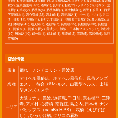
岸通(1)
,
海遊館(8)
,
淀屋橋(19)
,
淀屋橋駅(20)
,
淡路町(4)
,
渡辺橋(2)
,
渡辺橋
駅(2)
,
温泉施設有り(2)
,
湊町(1)
,
瓦町(1)
,
相鉄フレッサイン(3)
,
稲荷(2)
,
立
売堀(1)
,
築港(2)
,
肥後橋(6)
,
肥後橋駅(7)
,
西大橋駅(1)
,
西天下茶屋(1)
,
西天
下茶屋駅(1)
,
西心斎橋(22)
,
西本町(4)
,
西長堀駅(1)
,
谷一(1)
,
谷九(1)
,
谷二
(1)
,
谷四(11)
,
谷町(11)
,
谷町九丁目駅(2)
,
谷町四丁目駅(13)
,
農人橋(2)
,
近
鉄日本橋駅(45)
,
通天閣(1)
,
道頓堀(7)
,
長堀橋(25)
,
長堀橋駅(30)
,
長堀通
(1)
,
阿波座(4)
,
阿波座駅(7)
,
難波(28)
,
難波・日本橋ブロック(277)
,
難波中
(10)
,
難波駅(40)
,
靱公園(1)
,
靱本町(4)
,
馬場町(2)
,
高津(5)
,
高麗橋(6)
,
黒門
市場(5)
店舗情報
踊れ！チンチコリン・難波店
店 名
デリヘル風俗店、ホテヘル風俗店、風俗メンズ
エステ、待合せ型ヘルス、出張型ヘルス、出張
業 種
型メンズエステ
大阪ミナミ, 難波, 道頓堀, 千日前, 宗右衛門, 三津
寺, アメ村, 心斎橋, 南堀江, 島之内, 日本橋, ナン
エリア
バヒップス（namBa HIPS）, 戎橋（えびすば
し）, ひっかけ橋, グリコの看板