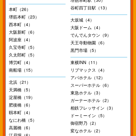
堺筋本町駅（30）
谷町四丁目駅（13）
本町（26）
堺筋本町（23）
大坂城（4）
西本町（4）
大阪ドーム（4）
大阪新町（6）
でんでんタウン（9）
阿波座（4）
天王寺動物園（6）
久宝寺町（5）
黒門市場（5）
久太郎町（5）
博労町（4）
東横INN（11）
南船場（15）
リブマックス（4）
アパホテル（12）
北浜（21）
スーパーホテル（6）
天満橋（5）
東急ホテル（3）
淀屋橋（19）
ガーナーホテル（2）
肥後橋（6）
相鉄フレッサイン（3）
靱本町（4）
ドーミーイン（5）
なにわ橋（5）
御宿野乃（2）
高麗橋（6）
変なホテル（2）
江戸堀（6）