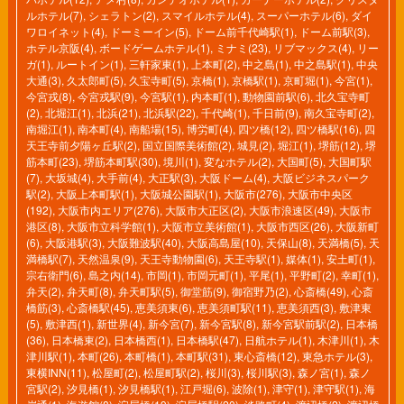
ルホテル(7)
,
シェラトン(2)
,
スマイルホテル(4)
,
スーパーホテル(6)
,
ダイ
ワロイネット(4)
,
ドーミーイン(5)
,
ドーム前千代崎駅(1)
,
ドーム前駅(3)
,
ホテル京阪(4)
,
ボードゲームホテル(1)
,
ミナミ(23)
,
リブマックス(4)
,
リー
ガ(1)
,
ルートイン(1)
,
三軒家東(1)
,
上本町(2)
,
中之島(1)
,
中之島駅(1)
,
中央
大通(3)
,
久太郎町(5)
,
久宝寺町(5)
,
京橋(1)
,
京橋駅(1)
,
京町堀(1)
,
今宮(1)
,
今宮戎(8)
,
今宮戎駅(9)
,
今宮駅(1)
,
内本町(1)
,
動物園前駅(6)
,
北久宝寺町
(2)
,
北堀江(1)
,
北浜(21)
,
北浜駅(22)
,
千代崎(1)
,
千日前(9)
,
南久宝寺町(2)
,
南堀江(1)
,
南本町(4)
,
南船場(15)
,
博労町(4)
,
四ツ橋(12)
,
四ツ橋駅(16)
,
四
天王寺前夕陽ヶ丘駅(2)
,
国立国際美術館(2)
,
城見(2)
,
堀江(1)
,
堺筋(12)
,
堺
筋本町(23)
,
堺筋本町駅(30)
,
境川(1)
,
変なホテル(2)
,
大国町(5)
,
大国町駅
(7)
,
大坂城(4)
,
大手前(4)
,
大正駅(3)
,
大阪ドーム(4)
,
大阪ビジネスパーク
駅(2)
,
大阪上本町駅(1)
,
大阪城公園駅(1)
,
大阪市(276)
,
大阪市中央区
(192)
,
大阪市内エリア(276)
,
大阪市大正区(2)
,
大阪市浪速区(49)
,
大阪市
港区(8)
,
大阪市立科学館(1)
,
大阪市立美術館(1)
,
大阪市西区(26)
,
大阪新町
(6)
,
大阪港駅(3)
,
大阪難波駅(40)
,
大阪高島屋(10)
,
天保山(8)
,
天満橋(5)
,
天
満橋駅(7)
,
天然温泉(9)
,
天王寺動物園(6)
,
天王寺駅(1)
,
媒体(1)
,
安土町(1)
,
宗右衛門(6)
,
島之内(14)
,
市岡(1)
,
市岡元町(1)
,
平尾(1)
,
平野町(2)
,
幸町(1)
,
弁天(2)
,
弁天町(8)
,
弁天町駅(5)
,
御堂筋(9)
,
御宿野乃(2)
,
心斎橋(49)
,
心斎
橋筋(3)
,
心斎橋駅(45)
,
恵美須東(6)
,
恵美須町駅(11)
,
恵美須西(3)
,
敷津東
(5)
,
敷津西(1)
,
新世界(4)
,
新今宮(7)
,
新今宮駅(8)
,
新今宮駅前駅(2)
,
日本橋
(36)
,
日本橋東(2)
,
日本橋西(1)
,
日本橋駅(47)
,
日航ホテル(1)
,
木津川(1)
,
木
津川駅(1)
,
本町(26)
,
本町橋(1)
,
本町駅(31)
,
東心斎橋(12)
,
東急ホテル(3)
,
東横INN(11)
,
松屋町(2)
,
松屋町駅(2)
,
桜川(3)
,
桜川駅(3)
,
森ノ宮(1)
,
森ノ
宮駅(2)
,
汐見橋(1)
,
汐見橋駅(1)
,
江戸堀(6)
,
波除(1)
,
津守(1)
,
津守駅(1)
,
海