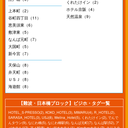
くれたけイン（2）
ホテル京阪（4）
上本町（2）
天然温泉（9）
谷町四丁目（11）
恵美須東（6）
敷津東（5）
なんば元町（7）
大国町（5）
新今宮（7）
天保山（8）
弁天町（8）
ＵＳＪ（8）
海遊館（8）
【難波・日本橋ブロック】ビジホ・タグ一覧
HOTEL_S-PRESSO(2)
,
KOKO_HOTEL(3)
,
MIMARU(4)
,
R_HOTEL(2)
,
SARASA_HOTEL(3)
,
USJ(8)
,
Welina_Hotel(5)
,
くれたけイン(2)
,
でんで
んタウン(9)
,
なにわ橋(5)
,
なにわ橋駅(6)
,
なんば元町(7)
,
なんば駅(52)
,
ア
パホテル(12)
,
アメ村(8)
,
カンデオホテル(1)
,
ガーナーホテル(2)
,
クリスタ