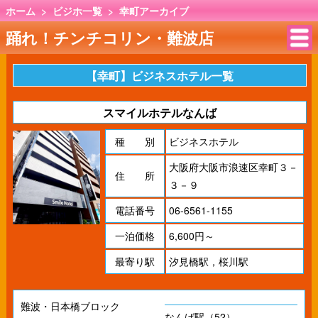
ホーム
>
ビジホ一覧
>
幸町アーカイブ
踊れ！チンチコリン・難波店
【幸町】ビジネスホテル一覧
スマイルホテルなんば
種 別
ビジネスホテル
大阪府大阪市浪速区幸町３－
住 所
３－９
電話番号
06-6561-1155
一泊価格
6,600円～
最寄り駅
汐見橋駅，桜川駅
難波・日本橋ブロック
なんば駅（52）