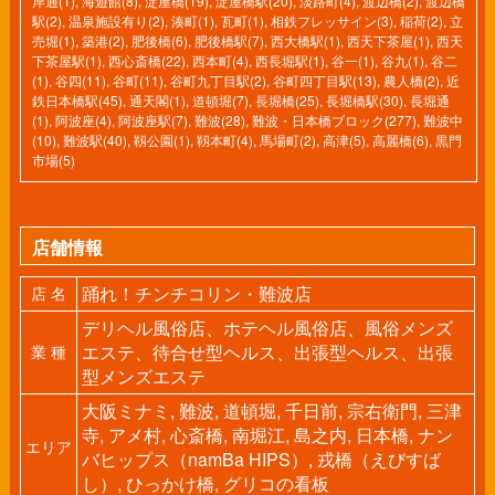
岸通(1)
,
海遊館(8)
,
淀屋橋(19)
,
淀屋橋駅(20)
,
淡路町(4)
,
渡辺橋(2)
,
渡辺橋
駅(2)
,
温泉施設有り(2)
,
湊町(1)
,
瓦町(1)
,
相鉄フレッサイン(3)
,
稲荷(2)
,
立
売堀(1)
,
築港(2)
,
肥後橋(6)
,
肥後橋駅(7)
,
西大橋駅(1)
,
西天下茶屋(1)
,
西天
下茶屋駅(1)
,
西心斎橋(22)
,
西本町(4)
,
西長堀駅(1)
,
谷一(1)
,
谷九(1)
,
谷二
(1)
,
谷四(11)
,
谷町(11)
,
谷町九丁目駅(2)
,
谷町四丁目駅(13)
,
農人橋(2)
,
近
鉄日本橋駅(45)
,
通天閣(1)
,
道頓堀(7)
,
長堀橋(25)
,
長堀橋駅(30)
,
長堀通
(1)
,
阿波座(4)
,
阿波座駅(7)
,
難波(28)
,
難波・日本橋ブロック(277)
,
難波中
(10)
,
難波駅(40)
,
靱公園(1)
,
靱本町(4)
,
馬場町(2)
,
高津(5)
,
高麗橋(6)
,
黒門
市場(5)
店舗情報
踊れ！チンチコリン・難波店
店 名
デリヘル風俗店、ホテヘル風俗店、風俗メンズ
エステ、待合せ型ヘルス、出張型ヘルス、出張
業 種
型メンズエステ
大阪ミナミ, 難波, 道頓堀, 千日前, 宗右衛門, 三津
寺, アメ村, 心斎橋, 南堀江, 島之内, 日本橋, ナン
エリア
バヒップス（namBa HIPS）, 戎橋（えびすば
し）, ひっかけ橋, グリコの看板