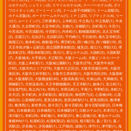
ルホテル(7)
,
シェラトン(2)
,
スマイルホテル(4)
,
スーパーホテル(6)
,
ダイ
ワロイネット(4)
,
ドーミーイン(5)
,
ドーム前千代崎駅(1)
,
ドーム前駅(3)
,
ホテル京阪(4)
,
ボードゲームホテル(1)
,
ミナミ(23)
,
リブマックス(4)
,
リー
ガ(1)
,
ルートイン(1)
,
三軒家東(1)
,
上本町(2)
,
中之島(1)
,
中之島駅(1)
,
中央
大通(3)
,
久太郎町(5)
,
久宝寺町(5)
,
京橋(1)
,
京橋駅(1)
,
京町堀(1)
,
今宮(1)
,
今宮戎(8)
,
今宮戎駅(9)
,
今宮駅(1)
,
内本町(1)
,
動物園前駅(6)
,
北久宝寺町
(2)
,
北堀江(1)
,
北浜(21)
,
北浜駅(22)
,
千代崎(1)
,
千日前(9)
,
南久宝寺町(2)
,
南堀江(1)
,
南本町(4)
,
南船場(15)
,
博労町(4)
,
四ツ橋(12)
,
四ツ橋駅(16)
,
四
天王寺前夕陽ヶ丘駅(2)
,
国立国際美術館(2)
,
城見(2)
,
堀江(1)
,
堺筋(12)
,
堺
筋本町(23)
,
堺筋本町駅(30)
,
境川(1)
,
変なホテル(2)
,
大国町(5)
,
大国町駅
(7)
,
大坂城(4)
,
大手前(4)
,
大正駅(3)
,
大阪ドーム(4)
,
大阪ビジネスパーク
駅(2)
,
大阪上本町駅(1)
,
大阪城公園駅(1)
,
大阪市(276)
,
大阪市中央区
(192)
,
大阪市内エリア(276)
,
大阪市大正区(2)
,
大阪市浪速区(49)
,
大阪市
港区(8)
,
大阪市立科学館(1)
,
大阪市立美術館(1)
,
大阪市西区(26)
,
大阪新町
(6)
,
大阪港駅(3)
,
大阪難波駅(40)
,
大阪高島屋(10)
,
天保山(8)
,
天満橋(5)
,
天
満橋駅(7)
,
天然温泉(9)
,
天王寺動物園(6)
,
天王寺駅(1)
,
媒体(1)
,
安土町(1)
,
宗右衛門(6)
,
島之内(14)
,
市岡(1)
,
市岡元町(1)
,
平尾(1)
,
平野町(2)
,
幸町(1)
,
弁天(2)
,
弁天町(8)
,
弁天町駅(5)
,
御堂筋(9)
,
御宿野乃(2)
,
心斎橋(49)
,
心斎
橋筋(3)
,
心斎橋駅(45)
,
恵美須東(6)
,
恵美須町駅(11)
,
恵美須西(3)
,
敷津東
(5)
,
敷津西(1)
,
新世界(4)
,
新今宮(7)
,
新今宮駅(8)
,
新今宮駅前駅(2)
,
日本橋
(36)
,
日本橋東(2)
,
日本橋西(1)
,
日本橋駅(47)
,
日航ホテル(1)
,
木津川(1)
,
木
津川駅(1)
,
本町(26)
,
本町橋(1)
,
本町駅(31)
,
東心斎橋(12)
,
東急ホテル(3)
,
東横INN(11)
,
松屋町(2)
,
松屋町駅(2)
,
桜川(3)
,
桜川駅(3)
,
森ノ宮(1)
,
森ノ
宮駅(2)
,
汐見橋(1)
,
汐見橋駅(1)
,
江戸堀(6)
,
波除(1)
,
津守(1)
,
津守駅(1)
,
海