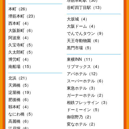
堺筋本町駅（30）
谷町四丁目駅（13）
本町（26）
堺筋本町（23）
大坂城（4）
西本町（4）
大阪ドーム（4）
大阪新町（6）
でんでんタウン（9）
阿波座（4）
天王寺動物園（6）
久宝寺町（5）
黒門市場（5）
久太郎町（5）
博労町（4）
東横INN（11）
南船場（15）
リブマックス（4）
アパホテル（12）
北浜（21）
スーパーホテル（6）
天満橋（5）
東急ホテル（3）
淀屋橋（19）
ガーナーホテル（2）
肥後橋（6）
相鉄フレッサイン（3）
靱本町（4）
ドーミーイン（5）
なにわ橋（5）
御宿野乃（2）
高麗橋（6）
変なホテル（2）
江戸堀（6）