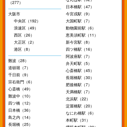
（277）
日本橋駅（47）
大阪市
今宮戎駅（9）
中央区（192）
大国町駅（7）
浪速区（49）
動物園前駅（6）
西区（26）
恵美須町駅（11）
大正区（2）
新今宮駅（8）
港区（8）
四ツ橋駅（16）
阿波座駅（7）
難波（28）
弁天町駅（5）
道頓堀（7）
心斎橋駅（45）
千日前（9）
長堀橋駅（30）
宗右衛門（6）
肥後橋駅（7）
心斎橋（49）
天満橋駅（7）
難波中（10）
北浜駅（22）
四ツ橋（12）
淀屋橋駅（20）
日本橋（36）
なにわ橋駅（6）
島之内（14）
本町駅（31）
長堀橋（25）