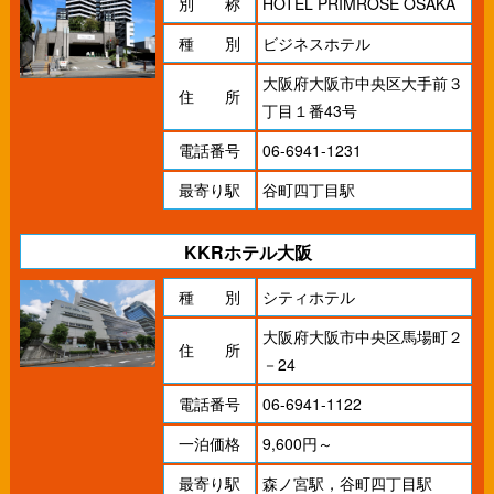
別 称
HOTEL PRIMROSE OSAKA
種 別
ビジネスホテル
大阪府大阪市中央区大手前３
住 所
丁目１番43号
電話番号
06-6941-1231
最寄り駅
谷町四丁目駅
KKRホテル大阪
種 別
シティホテル
大阪府大阪市中央区馬場町２
住 所
－24
電話番号
06-6941-1122
一泊価格
9,600円～
最寄り駅
森ノ宮駅，谷町四丁目駅