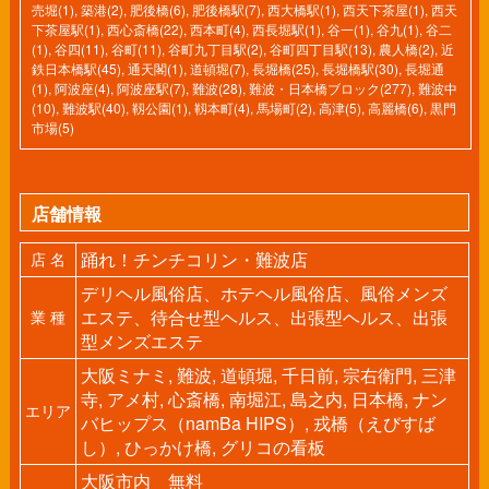
売堀(1)
,
築港(2)
,
肥後橋(6)
,
肥後橋駅(7)
,
西大橋駅(1)
,
西天下茶屋(1)
,
西天
下茶屋駅(1)
,
西心斎橋(22)
,
西本町(4)
,
西長堀駅(1)
,
谷一(1)
,
谷九(1)
,
谷二
(1)
,
谷四(11)
,
谷町(11)
,
谷町九丁目駅(2)
,
谷町四丁目駅(13)
,
農人橋(2)
,
近
鉄日本橋駅(45)
,
通天閣(1)
,
道頓堀(7)
,
長堀橋(25)
,
長堀橋駅(30)
,
長堀通
(1)
,
阿波座(4)
,
阿波座駅(7)
,
難波(28)
,
難波・日本橋ブロック(277)
,
難波中
(10)
,
難波駅(40)
,
靱公園(1)
,
靱本町(4)
,
馬場町(2)
,
高津(5)
,
高麗橋(6)
,
黒門
市場(5)
店舗情報
踊れ！チンチコリン・難波店
店 名
デリヘル風俗店、ホテヘル風俗店、風俗メンズ
エステ、待合せ型ヘルス、出張型ヘルス、出張
業 種
型メンズエステ
大阪ミナミ, 難波, 道頓堀, 千日前, 宗右衛門, 三津
寺, アメ村, 心斎橋, 南堀江, 島之内, 日本橋, ナン
エリア
バヒップス（namBa HIPS）, 戎橋（えびすば
し）, ひっかけ橋, グリコの看板
大阪市内 無料