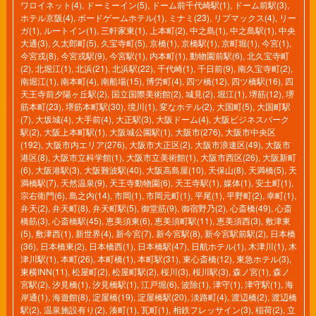
ワロイネット(4)
,
ドーミーイン(5)
,
ドーム前千代崎駅(1)
,
ドーム前駅(3)
,
ホテル京阪(4)
,
ボードゲームホテル(1)
,
ミナミ(23)
,
リブマックス(4)
,
リー
ガ(1)
,
ルートイン(1)
,
三軒家東(1)
,
上本町(2)
,
中之島(1)
,
中之島駅(1)
,
中央
大通(3)
,
久太郎町(5)
,
久宝寺町(5)
,
京橋(1)
,
京橋駅(1)
,
京町堀(1)
,
今宮(1)
,
今宮戎(8)
,
今宮戎駅(9)
,
今宮駅(1)
,
内本町(1)
,
動物園前駅(6)
,
北久宝寺町
(2)
,
北堀江(1)
,
北浜(21)
,
北浜駅(22)
,
千代崎(1)
,
千日前(9)
,
南久宝寺町(2)
,
南堀江(1)
,
南本町(4)
,
南船場(15)
,
博労町(4)
,
四ツ橋(12)
,
四ツ橋駅(16)
,
四
天王寺前夕陽ヶ丘駅(2)
,
国立国際美術館(2)
,
城見(2)
,
堀江(1)
,
堺筋(12)
,
堺
筋本町(23)
,
堺筋本町駅(30)
,
境川(1)
,
変なホテル(2)
,
大国町(5)
,
大国町駅
(7)
,
大坂城(4)
,
大手前(4)
,
大正駅(3)
,
大阪ドーム(4)
,
大阪ビジネスパーク
駅(2)
,
大阪上本町駅(1)
,
大阪城公園駅(1)
,
大阪市(276)
,
大阪市中央区
(192)
,
大阪市内エリア(276)
,
大阪市大正区(2)
,
大阪市浪速区(49)
,
大阪市
港区(8)
,
大阪市立科学館(1)
,
大阪市立美術館(1)
,
大阪市西区(26)
,
大阪新町
(6)
,
大阪港駅(3)
,
大阪難波駅(40)
,
大阪高島屋(10)
,
天保山(8)
,
天満橋(5)
,
天
満橋駅(7)
,
天然温泉(9)
,
天王寺動物園(6)
,
天王寺駅(1)
,
媒体(1)
,
安土町(1)
,
宗右衛門(6)
,
島之内(14)
,
市岡(1)
,
市岡元町(1)
,
平尾(1)
,
平野町(2)
,
幸町(1)
,
弁天(2)
,
弁天町(8)
,
弁天町駅(5)
,
御堂筋(9)
,
御宿野乃(2)
,
心斎橋(49)
,
心斎
橋筋(3)
,
心斎橋駅(45)
,
恵美須東(6)
,
恵美須町駅(11)
,
恵美須西(3)
,
敷津東
(5)
,
敷津西(1)
,
新世界(4)
,
新今宮(7)
,
新今宮駅(8)
,
新今宮駅前駅(2)
,
日本橋
(36)
,
日本橋東(2)
,
日本橋西(1)
,
日本橋駅(47)
,
日航ホテル(1)
,
木津川(1)
,
木
津川駅(1)
,
本町(26)
,
本町橋(1)
,
本町駅(31)
,
東心斎橋(12)
,
東急ホテル(3)
,
東横INN(11)
,
松屋町(2)
,
松屋町駅(2)
,
桜川(3)
,
桜川駅(3)
,
森ノ宮(1)
,
森ノ
宮駅(2)
,
汐見橋(1)
,
汐見橋駅(1)
,
江戸堀(6)
,
波除(1)
,
津守(1)
,
津守駅(1)
,
海
岸通(1)
,
海遊館(8)
,
淀屋橋(19)
,
淀屋橋駅(20)
,
淡路町(4)
,
渡辺橋(2)
,
渡辺橋
駅(2)
,
温泉施設有り(2)
,
湊町(1)
,
瓦町(1)
,
相鉄フレッサイン(3)
,
稲荷(2)
,
立