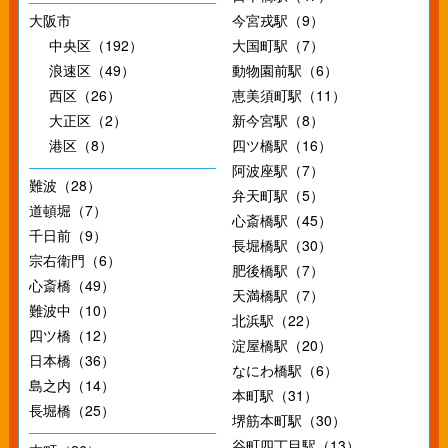
大阪市
今宮戎駅（9）
中央区（192）
大国町駅（7）
浪速区（49）
動物園前駅（6）
西区（26）
恵美須町駅（11）
大正区（2）
新今宮駅（8）
港区（8）
四ツ橋駅（16）
阿波座駅（7）
難波（28）
弁天町駅（5）
道頓堀（7）
心斎橋駅（45）
千日前（9）
長堀橋駅（30）
宗右衛門（6）
肥後橋駅（7）
心斎橋（49）
天満橋駅（7）
難波中（10）
北浜駅（22）
四ツ橋（12）
淀屋橋駅（20）
日本橋（36）
なにわ橋駅（6）
島之内（14）
本町駅（31）
長堀橋（25）
堺筋本町駅（30）
谷町四丁目駅（13）