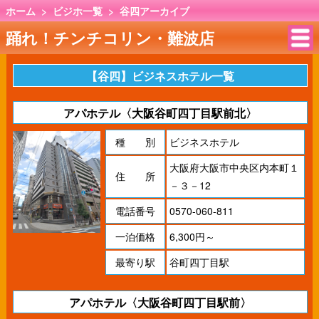
ホーム
>
ビジホ一覧
>
谷四アーカイブ
踊れ！チンチコリン・難波店
【谷四】ビジネスホテル一覧
アパホテル〈大阪谷町四丁目駅前北〉
種 別
ビジネスホテル
大阪府大阪市中央区内本町１
住 所
－３－12
電話番号
0570-060-811
一泊価格
6,300円～
最寄り駅
谷町四丁目駅
アパホテル〈大阪谷町四丁目駅前〉