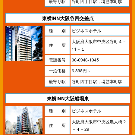
最寄り駅
谷町四丁目駅，堺筋本町駅
東横INN大阪谷四交差点
種 別
ビジネスホテル
大阪府大阪市中央区谷町４－
住 所
11－１
電話番号
06-6946-1045
一泊価格
6,898円～
最寄り駅
谷町四丁目駅，堺筋本町駅
東横INN大阪船場東
種 別
ビジネスホテル
大阪府大阪市中央区農人橋２
住 所
－４－29