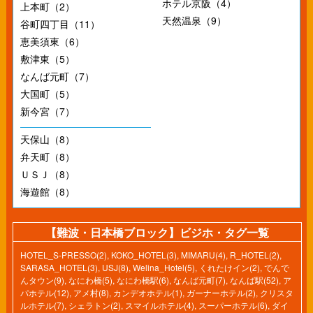
ホテル京阪（4）
上本町（2）
天然温泉（9）
谷町四丁目（11）
恵美須東（6）
敷津東（5）
なんば元町（7）
大国町（5）
新今宮（7）
天保山（8）
弁天町（8）
ＵＳＪ（8）
海遊館（8）
【難波・日本橋ブロック】ビジホ・タグ一覧
HOTEL_S-PRESSO(2)
,
KOKO_HOTEL(3)
,
MIMARU(4)
,
R_HOTEL(2)
,
SARASA_HOTEL(3)
,
USJ(8)
,
Welina_Hotel(5)
,
くれたけイン(2)
,
でんで
んタウン(9)
,
なにわ橋(5)
,
なにわ橋駅(6)
,
なんば元町(7)
,
なんば駅(52)
,
ア
パホテル(12)
,
アメ村(8)
,
カンデオホテル(1)
,
ガーナーホテル(2)
,
クリスタ
ルホテル(7)
,
シェラトン(2)
,
スマイルホテル(4)
,
スーパーホテル(6)
,
ダイ