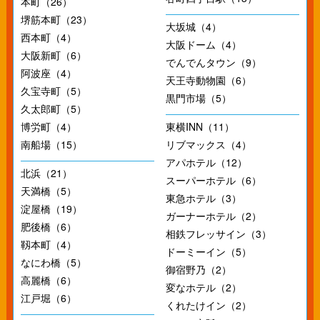
本町（26）
堺筋本町（23）
大坂城（4）
西本町（4）
大阪ドーム（4）
大阪新町（6）
でんでんタウン（9）
阿波座（4）
天王寺動物園（6）
久宝寺町（5）
黒門市場（5）
久太郎町（5）
博労町（4）
東横INN（11）
南船場（15）
リブマックス（4）
アパホテル（12）
北浜（21）
スーパーホテル（6）
天満橋（5）
東急ホテル（3）
淀屋橋（19）
ガーナーホテル（2）
肥後橋（6）
相鉄フレッサイン（3）
靱本町（4）
ドーミーイン（5）
なにわ橋（5）
御宿野乃（2）
高麗橋（6）
変なホテル（2）
江戸堀（6）
くれたけイン（2）