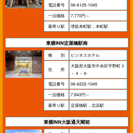
電話番号
06-6125-1045
一泊価格
7,770円～
最寄り駅
堺筋本町駅，本町駅
東横INN淀屋橋駅南
種 別
ビジネスホテル
大阪府大阪市中央区平野町３
住 所
－４－６
電話番号
06-6222-1045
一泊価格
7,843円～
最寄り駅
淀屋橋駅，北浜駅
東横INN大阪通天閣前