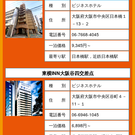
種 別
ビジネスホテル
大阪府大阪市中央区日本橋１
住 所
－13－２
電話番号
06-7668-4045
一泊価格
9,345円～
最寄り駅
日本橋駅，近鉄日本橋駅
東横INN大阪谷四交差点
種 別
ビジネスホテル
大阪府大阪市中央区谷町４－
住 所
11－１
電話番号
06-6946-1045
一泊価格
6,898円～