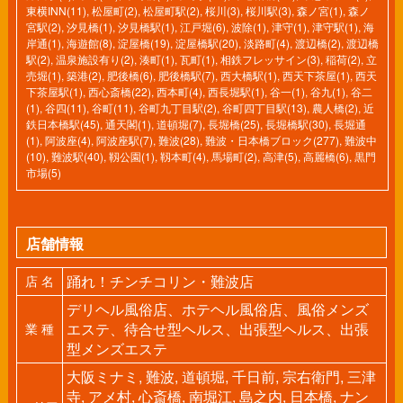
東横INN(11)
,
松屋町(2)
,
松屋町駅(2)
,
桜川(3)
,
桜川駅(3)
,
森ノ宮(1)
,
森ノ
宮駅(2)
,
汐見橋(1)
,
汐見橋駅(1)
,
江戸堀(6)
,
波除(1)
,
津守(1)
,
津守駅(1)
,
海
岸通(1)
,
海遊館(8)
,
淀屋橋(19)
,
淀屋橋駅(20)
,
淡路町(4)
,
渡辺橋(2)
,
渡辺橋
駅(2)
,
温泉施設有り(2)
,
湊町(1)
,
瓦町(1)
,
相鉄フレッサイン(3)
,
稲荷(2)
,
立
売堀(1)
,
築港(2)
,
肥後橋(6)
,
肥後橋駅(7)
,
西大橋駅(1)
,
西天下茶屋(1)
,
西天
下茶屋駅(1)
,
西心斎橋(22)
,
西本町(4)
,
西長堀駅(1)
,
谷一(1)
,
谷九(1)
,
谷二
(1)
,
谷四(11)
,
谷町(11)
,
谷町九丁目駅(2)
,
谷町四丁目駅(13)
,
農人橋(2)
,
近
鉄日本橋駅(45)
,
通天閣(1)
,
道頓堀(7)
,
長堀橋(25)
,
長堀橋駅(30)
,
長堀通
(1)
,
阿波座(4)
,
阿波座駅(7)
,
難波(28)
,
難波・日本橋ブロック(277)
,
難波中
(10)
,
難波駅(40)
,
靱公園(1)
,
靱本町(4)
,
馬場町(2)
,
高津(5)
,
高麗橋(6)
,
黒門
市場(5)
店舗情報
踊れ！チンチコリン・難波店
店 名
デリヘル風俗店、ホテヘル風俗店、風俗メンズ
エステ、待合せ型ヘルス、出張型ヘルス、出張
業 種
型メンズエステ
大阪ミナミ, 難波, 道頓堀, 千日前, 宗右衛門, 三津
寺, アメ村, 心斎橋, 南堀江, 島之内, 日本橋, ナン