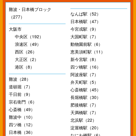
難波・日本橋ブロック
なんば駅（52）
（277）
日本橋駅（47）
大阪市
今宮戎駅（9）
中央区（192）
大国町駅（7）
浪速区（49）
動物園前駅（6）
西区（26）
恵美須町駅（11）
大正区（2）
新今宮駅（8）
港区（8）
四ツ橋駅（16）
阿波座駅（7）
難波（28）
弁天町駅（5）
道頓堀（7）
心斎橋駅（45）
千日前（9）
長堀橋駅（30）
宗右衛門（6）
肥後橋駅（7）
心斎橋（49）
天満橋駅（7）
難波中（10）
北浜駅（22）
四ツ橋（12）
淀屋橋駅（20）
日本橋（36）
なにわ橋駅（6）