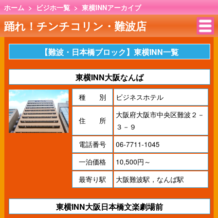
ホーム
>
ビジホ一覧
>
東横INNアーカイブ
踊れ！チンチコリン・難波店
【難波・日本橋ブロック】東横INN一覧
東横INN大阪なんば
種 別
ビジネスホテル
大阪府大阪市中央区難波２－
住 所
３－９
電話番号
06-7711-1045
一泊価格
10,500円～
最寄り駅
大阪難波駅，なんば駅
東横INN大阪日本橋文楽劇場前