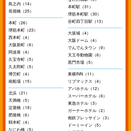
島之内（14）
本町駅（31）
長堀橋（25）
堺筋本町駅（30）
谷町四丁目駅（13）
本町（26）
堺筋本町（23）
大坂城（4）
西本町（4）
大阪ドーム（4）
大阪新町（6）
でんでんタウン（9）
阿波座（4）
天王寺動物園（6）
久宝寺町（5）
黒門市場（5）
久太郎町（5）
博労町（4）
東横INN（11）
南船場（15）
リブマックス（4）
アパホテル（12）
北浜（21）
スーパーホテル（6）
天満橋（5）
東急ホテル（3）
淀屋橋（19）
ガーナーホテル（2）
肥後橋（6）
相鉄フレッサイン（3）
靱本町（4）
ドーミーイン（5）
なにわ橋（5）