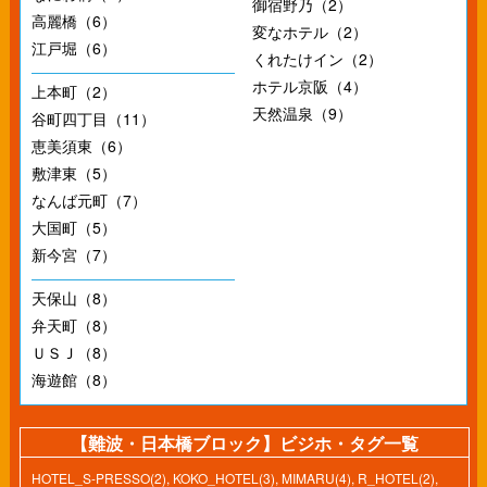
御宿野乃（2）
高麗橋（6）
変なホテル（2）
江戸堀（6）
くれたけイン（2）
ホテル京阪（4）
上本町（2）
天然温泉（9）
谷町四丁目（11）
恵美須東（6）
敷津東（5）
なんば元町（7）
大国町（5）
新今宮（7）
天保山（8）
弁天町（8）
ＵＳＪ（8）
海遊館（8）
【難波・日本橋ブロック】ビジホ・タグ一覧
HOTEL_S-PRESSO(2)
,
KOKO_HOTEL(3)
,
MIMARU(4)
,
R_HOTEL(2)
,