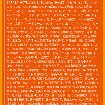
SARASA_HOTEL(3)
,
USJ(8)
,
Welina_Hotel(5)
,
くれたけイン(2)
,
でんで
んタウン(9)
,
なにわ橋(5)
,
なにわ橋駅(6)
,
なんば元町(7)
,
なんば駅(52)
,
ア
パホテル(12)
,
アメ村(8)
,
カンデオホテル(1)
,
ガーナーホテル(2)
,
クリスタ
ルホテル(7)
,
シェラトン(2)
,
スマイルホテル(4)
,
スーパーホテル(6)
,
ダイ
ワロイネット(4)
,
ドーミーイン(5)
,
ドーム前千代崎駅(1)
,
ドーム前駅(3)
,
ホテル京阪(4)
,
ボードゲームホテル(1)
,
ミナミ(23)
,
リブマックス(4)
,
リー
ガ(1)
,
ルートイン(1)
,
三軒家東(1)
,
上本町(2)
,
中之島(1)
,
中之島駅(1)
,
中央
大通(3)
,
久太郎町(5)
,
久宝寺町(5)
,
京橋(1)
,
京橋駅(1)
,
京町堀(1)
,
今宮(1)
,
今宮戎(8)
,
今宮戎駅(9)
,
今宮駅(1)
,
内本町(1)
,
動物園前駅(6)
,
北久宝寺町
(2)
,
北堀江(1)
,
北浜(21)
,
北浜駅(22)
,
千代崎(1)
,
千日前(9)
,
南久宝寺町(2)
,
南堀江(1)
,
南本町(4)
,
南船場(15)
,
博労町(4)
,
四ツ橋(12)
,
四ツ橋駅(16)
,
四
天王寺前夕陽ヶ丘駅(2)
,
国立国際美術館(2)
,
城見(2)
,
堀江(1)
,
堺筋(12)
,
堺
筋本町(23)
,
堺筋本町駅(30)
,
境川(1)
,
変なホテル(2)
,
大国町(5)
,
大国町駅
(7)
,
大坂城(4)
,
大手前(4)
,
大正駅(3)
,
大阪ドーム(4)
,
大阪ビジネスパーク
駅(2)
,
大阪上本町駅(1)
,
大阪城公園駅(1)
,
大阪市(276)
,
大阪市中央区
(192)
,
大阪市内エリア(276)
,
大阪市大正区(2)
,
大阪市浪速区(49)
,
大阪市
港区(8)
,
大阪市立科学館(1)
,
大阪市立美術館(1)
,
大阪市西区(26)
,
大阪新町
(6)
,
大阪港駅(3)
,
大阪難波駅(40)
,
大阪高島屋(10)
,
天保山(8)
,
天満橋(5)
,
天
満橋駅(7)
,
天然温泉(9)
,
天王寺動物園(6)
,
天王寺駅(1)
,
媒体(1)
,
安土町(1)
,
宗右衛門(6)
,
島之内(14)
,
市岡(1)
,
市岡元町(1)
,
平尾(1)
,
平野町(2)
,
幸町(1)
,
弁天(2)
,
弁天町(8)
,
弁天町駅(5)
,
御堂筋(9)
,
御宿野乃(2)
,
心斎橋(49)
,
心斎
橋筋(3)
,
心斎橋駅(45)
,
恵美須東(6)
,
恵美須町駅(11)
,
恵美須西(3)
,
敷津東
(5)
,
敷津西(1)
,
新世界(4)
,
新今宮(7)
,
新今宮駅(8)
,
新今宮駅前駅(2)
,
日本橋
(36)
,
日本橋東(2)
,
日本橋西(1)
,
日本橋駅(47)
,
日航ホテル(1)
,
木津川(1)
,
木
津川駅(1)
,
本町(26)
,
本町橋(1)
,
本町駅(31)
,
東心斎橋(12)
,
東急ホテル(3)
,