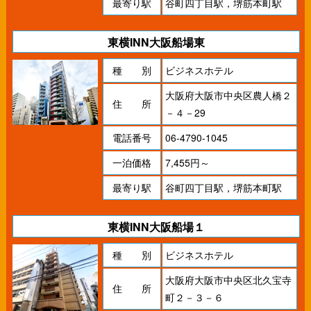
最寄り駅
谷町四丁目駅，堺筋本町駅
東横INN大阪船場東
種 別
ビジネスホテル
大阪府大阪市中央区農人橋２
住 所
－４－29
電話番号
06-4790-1045
一泊価格
7,455円～
最寄り駅
谷町四丁目駅，堺筋本町駅
東横INN大阪船場１
種 別
ビジネスホテル
大阪府大阪市中央区北久宝寺
住 所
町２－３－６