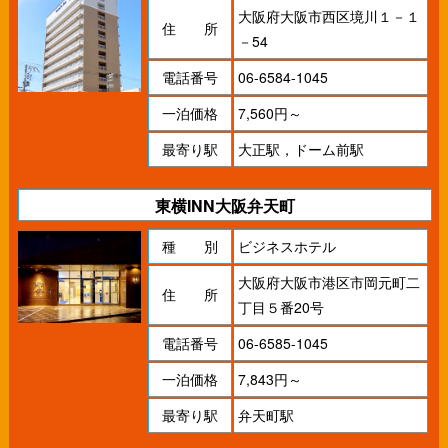
大阪府大阪市西区境川１－１
住 所
－54
電話番号
06-6584-1045
一泊価格
7,560円～
最寄り駅
大正駅，ドーム前駅
東横INN大阪弁天町
種 別
ビジネスホテル
大阪府大阪市港区市岡元町二
住 所
丁目５番20号
電話番号
06-6585-1045
一泊価格
7,843円～
最寄り駅
弁天町駅