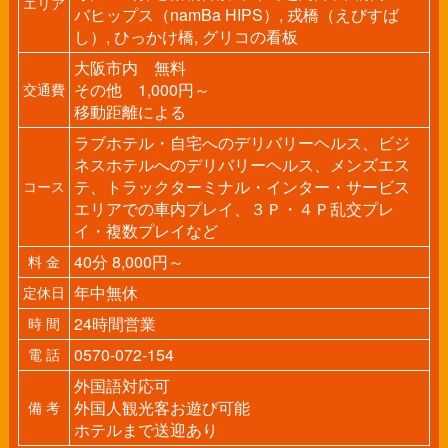
エリア
バヒップス（namBa HIPS）, 戎橋（えびすば
し）, ひっかけ橋, グリコの看板
大阪市内 無料
その他 1,000円～
交通費
移動距離による
ラブホテル・自宅へのデリバリーヘルス、ビジ
ネスホテルへのデリバリーヘルス、メンズエス
テ、トラックターミナル・インター・サービス
コース
エリアでの車内プレイ、３Ｐ・４Ｐ乱交プレ
イ・複数プレイなど
40分 8,000円～
料 金
年中無休
定休日
24時間営業
時 間
0570-072-154
電 話
外国語対応可
外国人観光客お遊び可能
備 考
ホテルまで送迎あり