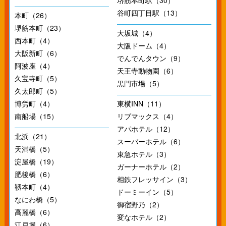
堺筋本町駅（30）
谷町四丁目駅（13）
本町（26）
堺筋本町（23）
大坂城（4）
西本町（4）
大阪ドーム（4）
大阪新町（6）
でんでんタウン（9）
阿波座（4）
天王寺動物園（6）
久宝寺町（5）
黒門市場（5）
久太郎町（5）
博労町（4）
東横INN（11）
南船場（15）
リブマックス（4）
アパホテル（12）
北浜（21）
スーパーホテル（6）
天満橋（5）
東急ホテル（3）
淀屋橋（19）
ガーナーホテル（2）
肥後橋（6）
相鉄フレッサイン（3）
靱本町（4）
ドーミーイン（5）
なにわ橋（5）
御宿野乃（2）
高麗橋（6）
変なホテル（2）
江戸堀（6）