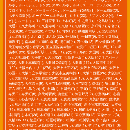
ルホテル(7)
,
シェラトン(2)
,
スマイルホテル(4)
,
スーパーホテル(6)
,
ダイ
ワロイネット(4)
,
ドーミーイン(5)
,
ドーム前千代崎駅(1)
,
ドーム前駅(3)
,
ホテル京阪(4)
,
ボードゲームホテル(1)
,
ミナミ(23)
,
リブマックス(4)
,
リー
ガ(1)
,
ルートイン(1)
,
三軒家東(1)
,
上本町(2)
,
中之島(1)
,
中之島駅(1)
,
中央
大通(3)
,
久太郎町(5)
,
久宝寺町(5)
,
京橋(1)
,
京橋駅(1)
,
京町堀(1)
,
今宮(1)
,
今宮戎(8)
,
今宮戎駅(9)
,
今宮駅(1)
,
内本町(1)
,
動物園前駅(6)
,
北久宝寺町
(2)
,
北堀江(1)
,
北浜(21)
,
北浜駅(22)
,
千代崎(1)
,
千日前(9)
,
南久宝寺町(2)
,
南堀江(1)
,
南本町(4)
,
南船場(15)
,
博労町(4)
,
四ツ橋(12)
,
四ツ橋駅(16)
,
四
天王寺前夕陽ヶ丘駅(2)
,
国立国際美術館(2)
,
城見(2)
,
堀江(1)
,
堺筋(12)
,
堺
筋本町(23)
,
堺筋本町駅(30)
,
境川(1)
,
変なホテル(2)
,
大国町(5)
,
大国町駅
(7)
,
大坂城(4)
,
大手前(4)
,
大正駅(3)
,
大阪ドーム(4)
,
大阪ビジネスパーク
駅(2)
,
大阪上本町駅(1)
,
大阪城公園駅(1)
,
大阪市(276)
,
大阪市中央区
(192)
,
大阪市内エリア(276)
,
大阪市大正区(2)
,
大阪市浪速区(49)
,
大阪市
港区(8)
,
大阪市立科学館(1)
,
大阪市立美術館(1)
,
大阪市西区(26)
,
大阪新町
(6)
,
大阪港駅(3)
,
大阪難波駅(40)
,
大阪高島屋(10)
,
天保山(8)
,
天満橋(5)
,
天
満橋駅(7)
,
天然温泉(9)
,
天王寺動物園(6)
,
天王寺駅(1)
,
媒体(1)
,
安土町(1)
,
宗右衛門(6)
,
島之内(14)
,
市岡(1)
,
市岡元町(1)
,
平尾(1)
,
平野町(2)
,
幸町(1)
,
弁天(2)
,
弁天町(8)
,
弁天町駅(5)
,
御堂筋(9)
,
御宿野乃(2)
,
心斎橋(49)
,
心斎
橋筋(3)
,
心斎橋駅(45)
,
恵美須東(6)
,
恵美須町駅(11)
,
恵美須西(3)
,
敷津東
(5)
,
敷津西(1)
,
新世界(4)
,
新今宮(7)
,
新今宮駅(8)
,
新今宮駅前駅(2)
,
日本橋
(36)
,
日本橋東(2)
,
日本橋西(1)
,
日本橋駅(47)
,
日航ホテル(1)
,
木津川(1)
,
木
津川駅(1)
,
本町(26)
,
本町橋(1)
,
本町駅(31)
,
東心斎橋(12)
,
東急ホテル(3)
,
東横INN(11)
,
松屋町(2)
,
松屋町駅(2)
,
桜川(3)
,
桜川駅(3)
,
森ノ宮(1)
,
森ノ
宮駅(2)
,
汐見橋(1)
,
汐見橋駅(1)
,
江戸堀(6)
,
波除(1)
,
津守(1)
,
津守駅(1)
,
海