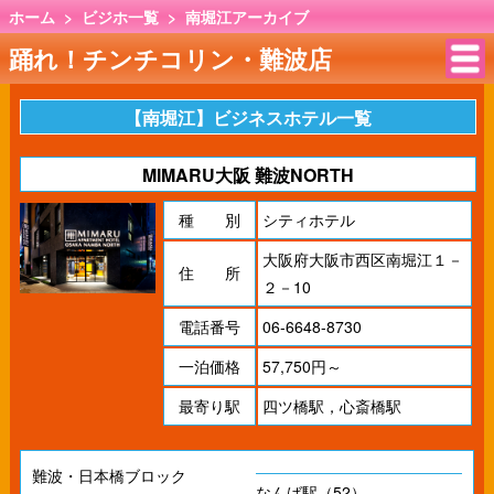
ホーム
>
ビジホ一覧
>
南堀江アーカイブ
踊れ！チンチコリン・難波店
【南堀江】ビジネスホテル一覧
MIMARU大阪 難波NORTH
種 別
シティホテル
大阪府大阪市西区南堀江１－
住 所
２－10
電話番号
06-6648-8730
一泊価格
57,750円～
最寄り駅
四ツ橋駅，心斎橋駅
難波・日本橋ブロック
なんば駅（52）