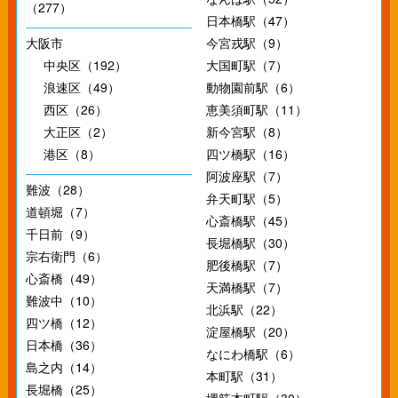
（277）
日本橋駅（47）
大阪市
今宮戎駅（9）
中央区（192）
大国町駅（7）
浪速区（49）
動物園前駅（6）
西区（26）
恵美須町駅（11）
大正区（2）
新今宮駅（8）
港区（8）
四ツ橋駅（16）
阿波座駅（7）
難波（28）
弁天町駅（5）
道頓堀（7）
心斎橋駅（45）
千日前（9）
長堀橋駅（30）
宗右衛門（6）
肥後橋駅（7）
心斎橋（49）
天満橋駅（7）
難波中（10）
北浜駅（22）
四ツ橋（12）
淀屋橋駅（20）
日本橋（36）
なにわ橋駅（6）
島之内（14）
本町駅（31）
長堀橋（25）