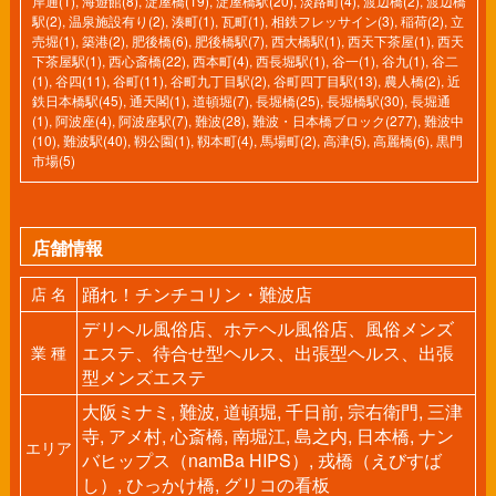
岸通(1)
,
海遊館(8)
,
淀屋橋(19)
,
淀屋橋駅(20)
,
淡路町(4)
,
渡辺橋(2)
,
渡辺橋
駅(2)
,
温泉施設有り(2)
,
湊町(1)
,
瓦町(1)
,
相鉄フレッサイン(3)
,
稲荷(2)
,
立
売堀(1)
,
築港(2)
,
肥後橋(6)
,
肥後橋駅(7)
,
西大橋駅(1)
,
西天下茶屋(1)
,
西天
下茶屋駅(1)
,
西心斎橋(22)
,
西本町(4)
,
西長堀駅(1)
,
谷一(1)
,
谷九(1)
,
谷二
(1)
,
谷四(11)
,
谷町(11)
,
谷町九丁目駅(2)
,
谷町四丁目駅(13)
,
農人橋(2)
,
近
鉄日本橋駅(45)
,
通天閣(1)
,
道頓堀(7)
,
長堀橋(25)
,
長堀橋駅(30)
,
長堀通
(1)
,
阿波座(4)
,
阿波座駅(7)
,
難波(28)
,
難波・日本橋ブロック(277)
,
難波中
(10)
,
難波駅(40)
,
靱公園(1)
,
靱本町(4)
,
馬場町(2)
,
高津(5)
,
高麗橋(6)
,
黒門
市場(5)
店舗情報
踊れ！チンチコリン・難波店
店 名
デリヘル風俗店、ホテヘル風俗店、風俗メンズ
エステ、待合せ型ヘルス、出張型ヘルス、出張
業 種
型メンズエステ
大阪ミナミ, 難波, 道頓堀, 千日前, 宗右衛門, 三津
寺, アメ村, 心斎橋, 南堀江, 島之内, 日本橋, ナン
エリア
バヒップス（namBa HIPS）, 戎橋（えびすば
し）, ひっかけ橋, グリコの看板