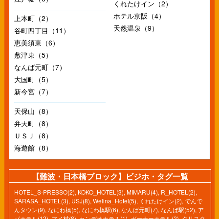
くれたけイン（2）
ホテル京阪（4）
上本町（2）
天然温泉（9）
谷町四丁目（11）
恵美須東（6）
敷津東（5）
なんば元町（7）
大国町（5）
新今宮（7）
天保山（8）
弁天町（8）
ＵＳＪ（8）
海遊館（8）
【難波・日本橋ブロック】ビジホ・タグ一覧
HOTEL_S-PRESSO(2)
,
KOKO_HOTEL(3)
,
MIMARU(4)
,
R_HOTEL(2)
,
SARASA_HOTEL(3)
,
USJ(8)
,
Welina_Hotel(5)
,
くれたけイン(2)
,
でんで
んタウン(9)
,
なにわ橋(5)
,
なにわ橋駅(6)
,
なんば元町(7)
,
なんば駅(52)
,
ア
パホテル(12)
,
アメ村(8)
,
カンデオホテル(1)
,
ガーナーホテル(2)
,
クリスタ