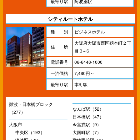
最寄り駅
阿波座駅
シティルートホテル
種 別
ビジネスホテル
大阪府大阪市西区靱本町２丁
住 所
目３−６
電話番号
06-6448-1000
一泊価格
7,480円～
最寄り駅
本町駅
難波・日本橋ブロック
なんば駅（52）
（277）
日本橋駅（47）
大阪市
今宮戎駅（9）
中央区（192）
大国町駅（7）