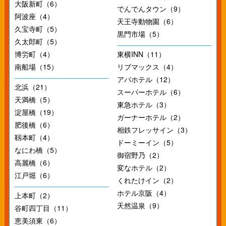
大阪新町（6）
でんでんタウン（9）
阿波座（4）
天王寺動物園（6）
久宝寺町（5）
黒門市場（5）
久太郎町（5）
博労町（4）
東横INN（11）
南船場（15）
リブマックス（4）
アパホテル（12）
北浜（21）
スーパーホテル（6）
天満橋（5）
東急ホテル（3）
淀屋橋（19）
ガーナーホテル（2）
肥後橋（6）
相鉄フレッサイン（3）
靱本町（4）
ドーミーイン（5）
なにわ橋（5）
御宿野乃（2）
高麗橋（6）
変なホテル（2）
江戸堀（6）
くれたけイン（2）
ホテル京阪（4）
上本町（2）
天然温泉（9）
谷町四丁目（11）
恵美須東（6）