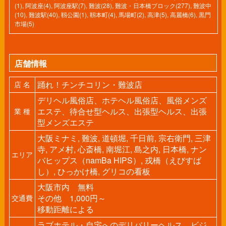
(1)
,
阿波座(4)
,
阿波座駅(7)
,
難波(28)
,
難波・日本橋ブロック(277)
,
難波中
(10)
,
難波駅(40)
,
靱公園(1)
,
靱本町(4)
,
馬場町(2)
,
高津(5)
,
高麗橋(6)
,
黒門
市場(5)
店舗情報
踊れ！チンチコリン・難波店
店 名
デリヘル風俗店、ホテヘル風俗店、風俗メンズ
エステ、待合せ型ヘルス、出張型ヘルス、出張
業 種
型メンズエステ
大阪ミナミ, 難波, 道頓堀, 千日前, 宗右衛門, 三津
寺, アメ村, 心斎橋, 南堀江, 島之内, 日本橋, ナン
エリア
バヒップス（namBa HIPS）, 戎橋（えびすば
し）, ひっかけ橋, グリコの看板
大阪市内 無料
その他 1,000円～
交通費
移動距離による
ラブホテル・自宅へのデリバリーヘルス、ビジ