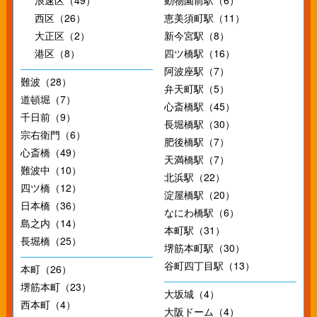
浪速区（49）
動物園前駅（6）
西区（26）
恵美須町駅（11）
大正区（2）
新今宮駅（8）
港区（8）
四ツ橋駅（16）
阿波座駅（7）
難波（28）
弁天町駅（5）
道頓堀（7）
心斎橋駅（45）
千日前（9）
長堀橋駅（30）
宗右衛門（6）
肥後橋駅（7）
心斎橋（49）
天満橋駅（7）
難波中（10）
北浜駅（22）
四ツ橋（12）
淀屋橋駅（20）
日本橋（36）
なにわ橋駅（6）
島之内（14）
本町駅（31）
長堀橋（25）
堺筋本町駅（30）
谷町四丁目駅（13）
本町（26）
堺筋本町（23）
大坂城（4）
西本町（4）
大阪ドーム（4）