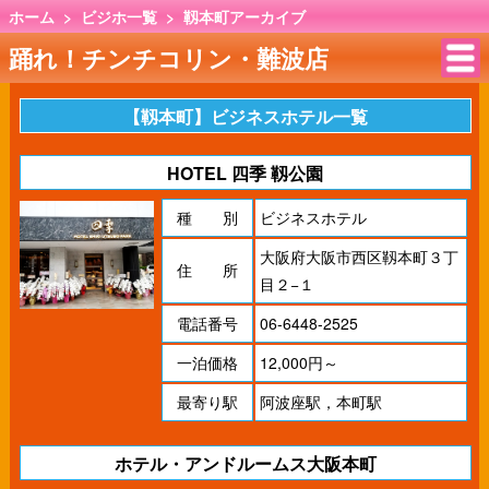
ホーム
>
ビジホ一覧
>
靱本町アーカイブ
踊れ！チンチコリン・難波店
【靱本町】ビジネスホテル一覧
HOTEL 四季 靱公園
種 別
ビジネスホテル
大阪府大阪市西区靱本町３丁
住 所
目２−１
電話番号
06-6448-2525
一泊価格
12,000円～
最寄り駅
阿波座駅，本町駅
ホテル・アンドルームス大阪本町