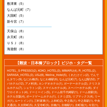
敷津東（5）
なんば元町（7）
大国町（5）
新今宮（7）
天保山（8）
弁天町（8）
ＵＳＪ（8）
海遊館（8）
【難波・日本橋ブロック】ビジホ・タグ一覧
HOTEL_S-PRESSO(2)
,
KOKO_HOTEL(3)
,
MIMARU(4)
,
R_HOTEL(2)
,
SARASA_HOTEL(3)
,
USJ(8)
,
Welina_Hotel(5)
,
くれたけイン(2)
,
でんで
んタウン(9)
,
なにわ橋(5)
,
なにわ橋駅(6)
,
なんば元町(7)
,
なんば駅(52)
,
ア
パホテル(12)
,
アメ村(8)
,
カンデオホテル(1)
,
ガーナーホテル(2)
,
クリスタ
ルホテル(7)
,
シェラトン(2)
,
スマイルホテル(4)
,
スーパーホテル(6)
,
ダイ
ワロイネット(4)
,
ドーミーイン(5)
,
ドーム前千代崎駅(1)
,
ドーム前駅(3)
,
ホテル京阪(4)
,
ボードゲームホテル(1)
,
ミナミ(23)
,
リブマックス(4)
,
リー
ガ(1)
,
ルートイン(1)
,
三軒家東(1)
,
上本町(2)
,
中之島(1)
,
中之島駅(1)
,
中央
大通(3)
,
久太郎町(5)
,
久宝寺町(5)
,
京橋(1)
,
京橋駅(1)
,
京町堀(1)
,
今宮(1)
,