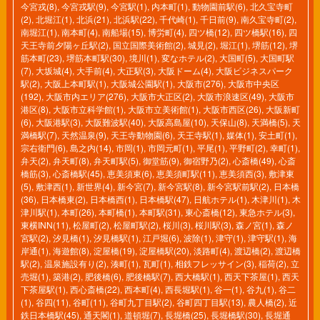
今宮戎(8)
,
今宮戎駅(9)
,
今宮駅(1)
,
内本町(1)
,
動物園前駅(6)
,
北久宝寺町
(2)
,
北堀江(1)
,
北浜(21)
,
北浜駅(22)
,
千代崎(1)
,
千日前(9)
,
南久宝寺町(2)
,
南堀江(1)
,
南本町(4)
,
南船場(15)
,
博労町(4)
,
四ツ橋(12)
,
四ツ橋駅(16)
,
四
天王寺前夕陽ヶ丘駅(2)
,
国立国際美術館(2)
,
城見(2)
,
堀江(1)
,
堺筋(12)
,
堺
筋本町(23)
,
堺筋本町駅(30)
,
境川(1)
,
変なホテル(2)
,
大国町(5)
,
大国町駅
(7)
,
大坂城(4)
,
大手前(4)
,
大正駅(3)
,
大阪ドーム(4)
,
大阪ビジネスパーク
駅(2)
,
大阪上本町駅(1)
,
大阪城公園駅(1)
,
大阪市(276)
,
大阪市中央区
(192)
,
大阪市内エリア(276)
,
大阪市大正区(2)
,
大阪市浪速区(49)
,
大阪市
港区(8)
,
大阪市立科学館(1)
,
大阪市立美術館(1)
,
大阪市西区(26)
,
大阪新町
(6)
,
大阪港駅(3)
,
大阪難波駅(40)
,
大阪高島屋(10)
,
天保山(8)
,
天満橋(5)
,
天
満橋駅(7)
,
天然温泉(9)
,
天王寺動物園(6)
,
天王寺駅(1)
,
媒体(1)
,
安土町(1)
,
宗右衛門(6)
,
島之内(14)
,
市岡(1)
,
市岡元町(1)
,
平尾(1)
,
平野町(2)
,
幸町(1)
,
弁天(2)
,
弁天町(8)
,
弁天町駅(5)
,
御堂筋(9)
,
御宿野乃(2)
,
心斎橋(49)
,
心斎
橋筋(3)
,
心斎橋駅(45)
,
恵美須東(6)
,
恵美須町駅(11)
,
恵美須西(3)
,
敷津東
(5)
,
敷津西(1)
,
新世界(4)
,
新今宮(7)
,
新今宮駅(8)
,
新今宮駅前駅(2)
,
日本橋
(36)
,
日本橋東(2)
,
日本橋西(1)
,
日本橋駅(47)
,
日航ホテル(1)
,
木津川(1)
,
木
津川駅(1)
,
本町(26)
,
本町橋(1)
,
本町駅(31)
,
東心斎橋(12)
,
東急ホテル(3)
,
東横INN(11)
,
松屋町(2)
,
松屋町駅(2)
,
桜川(3)
,
桜川駅(3)
,
森ノ宮(1)
,
森ノ
宮駅(2)
,
汐見橋(1)
,
汐見橋駅(1)
,
江戸堀(6)
,
波除(1)
,
津守(1)
,
津守駅(1)
,
海
岸通(1)
,
海遊館(8)
,
淀屋橋(19)
,
淀屋橋駅(20)
,
淡路町(4)
,
渡辺橋(2)
,
渡辺橋
駅(2)
,
温泉施設有り(2)
,
湊町(1)
,
瓦町(1)
,
相鉄フレッサイン(3)
,
稲荷(2)
,
立
売堀(1)
,
築港(2)
,
肥後橋(6)
,
肥後橋駅(7)
,
西大橋駅(1)
,
西天下茶屋(1)
,
西天
下茶屋駅(1)
,
西心斎橋(22)
,
西本町(4)
,
西長堀駅(1)
,
谷一(1)
,
谷九(1)
,
谷二
(1)
,
谷四(11)
,
谷町(11)
,
谷町九丁目駅(2)
,
谷町四丁目駅(13)
,
農人橋(2)
,
近
鉄日本橋駅(45)
,
通天閣(1)
,
道頓堀(7)
,
長堀橋(25)
,
長堀橋駅(30)
,
長堀通