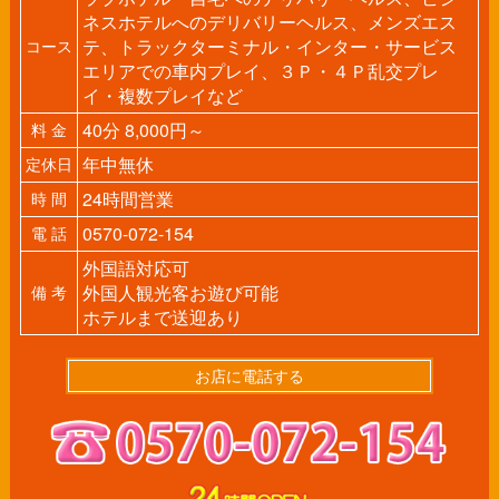
ネスホテルへのデリバリーヘルス、メンズエス
テ、トラックターミナル・インター・サービス
コース
エリアでの車内プレイ、３Ｐ・４Ｐ乱交プレ
イ・複数プレイなど
40分 8,000円～
料 金
年中無休
定休日
24時間営業
時 間
0570-072-154
電 話
外国語対応可
外国人観光客お遊び可能
備 考
ホテルまで送迎あり
お店に電話する