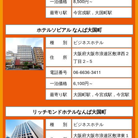
一泊価格
8,500円～
最寄り駅
今宮戎駅，大国町駅
ホテルソビアル なんば大国町
種 別
ビジネスホテル
大阪府大阪市浪速区敷津西２
住 所
丁目２−５
電話番号
06-6636-3411
一泊価格
6,100円～
最寄り駅
大国町駅，今宮戎駅，今宮駅
リッチモンドホテルなんば大国町
種 別
ビジネスホテル
大阪府大阪市浪速区敷津東１