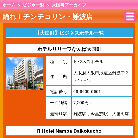
ホーム
>
ビジホ一覧
>
大国町アーカイブ
踊れ！チンチコリン・難波店
【大国町】ビジネスホテル一覧
ホテルリリーフなんば大国町
種 別
ビジネスホテル
大阪府大阪市浪速区難波中３
住 所
－17－15
電話番号
06-6630-6661
一泊価格
7,200円～
最寄り駅
難波駅，今宮戎駅，大国町駅
R Hotel Namba Daikokucho