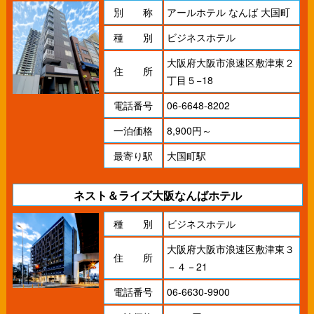
別 称
アールホテル なんば 大国町
種 別
ビジネスホテル
大阪府大阪市浪速区敷津東２
住 所
丁目５−18
電話番号
06-6648-8202
一泊価格
8,900円～
最寄り駅
大国町駅
ネスト＆ライズ大阪なんばホテル
種 別
ビジネスホテル
大阪府大阪市浪速区敷津東３
住 所
－４－21
電話番号
06-6630-9900