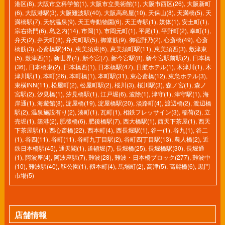
港区(8)
,
大阪市立科学館(1)
,
大阪市立美術館(1)
,
大阪市西区(26)
,
大阪新町
(6)
,
大阪港駅(3)
,
大阪難波駅(40)
,
大阪高島屋(10)
,
天保山(8)
,
天満橋(5)
,
天
満橋駅(7)
,
天然温泉(9)
,
天王寺動物園(6)
,
天王寺駅(1)
,
媒体(1)
,
安土町(1)
,
宗右衛門(6)
,
島之内(14)
,
市岡(1)
,
市岡元町(1)
,
平尾(1)
,
平野町(2)
,
幸町(1)
,
弁天(2)
,
弁天町(8)
,
弁天町駅(5)
,
御堂筋(9)
,
御宿野乃(2)
,
心斎橋(49)
,
心斎
橋筋(3)
,
心斎橋駅(45)
,
恵美須東(6)
,
恵美須町駅(11)
,
恵美須西(3)
,
敷津東
(5)
,
敷津西(1)
,
新世界(4)
,
新今宮(7)
,
新今宮駅(8)
,
新今宮駅前駅(2)
,
日本橋
(36)
,
日本橋東(2)
,
日本橋西(1)
,
日本橋駅(47)
,
日航ホテル(1)
,
木津川(1)
,
木
津川駅(1)
,
本町(26)
,
本町橋(1)
,
本町駅(31)
,
東心斎橋(12)
,
東急ホテル(3)
,
東横INN(11)
,
松屋町(2)
,
松屋町駅(2)
,
桜川(3)
,
桜川駅(3)
,
森ノ宮(1)
,
森ノ
宮駅(2)
,
汐見橋(1)
,
汐見橋駅(1)
,
江戸堀(6)
,
波除(1)
,
津守(1)
,
津守駅(1)
,
海
岸通(1)
,
海遊館(8)
,
淀屋橋(19)
,
淀屋橋駅(20)
,
淡路町(4)
,
渡辺橋(2)
,
渡辺橋
駅(2)
,
温泉施設有り(2)
,
湊町(1)
,
瓦町(1)
,
相鉄フレッサイン(3)
,
稲荷(2)
,
立
売堀(1)
,
築港(2)
,
肥後橋(6)
,
肥後橋駅(7)
,
西大橋駅(1)
,
西天下茶屋(1)
,
西天
下茶屋駅(1)
,
西心斎橋(22)
,
西本町(4)
,
西長堀駅(1)
,
谷一(1)
,
谷九(1)
,
谷二
(1)
,
谷四(11)
,
谷町(11)
,
谷町九丁目駅(2)
,
谷町四丁目駅(13)
,
農人橋(2)
,
近
鉄日本橋駅(45)
,
通天閣(1)
,
道頓堀(7)
,
長堀橋(25)
,
長堀橋駅(30)
,
長堀通
(1)
,
阿波座(4)
,
阿波座駅(7)
,
難波(28)
,
難波・日本橋ブロック(277)
,
難波中
(10)
,
難波駅(40)
,
靱公園(1)
,
靱本町(4)
,
馬場町(2)
,
高津(5)
,
高麗橋(6)
,
黒門
市場(5)
店舗情報