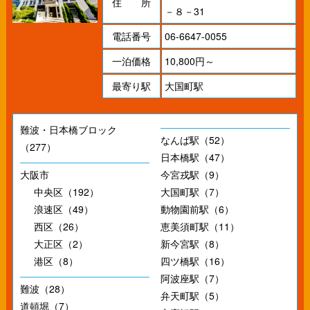
住 所
－８－31
電話番号
06-6647-0055
一泊価格
10,800円～
最寄り駅
大国町駅
難波・日本橋ブロック
なんば駅（52）
（277）
日本橋駅（47）
大阪市
今宮戎駅（9）
中央区（192）
大国町駅（7）
浪速区（49）
動物園前駅（6）
西区（26）
恵美須町駅（11）
大正区（2）
新今宮駅（8）
港区（8）
四ツ橋駅（16）
阿波座駅（7）
難波（28）
弁天町駅（5）
道頓堀（7）