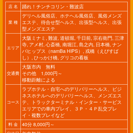
踊れ！チンチコリン・難波店
店 名
デリヘル風俗店、ホテヘル風俗店、風俗メンズ
エステ、待合せ型ヘルス、出張型ヘルス、出張
業 種
型メンズエステ
大阪ミナミ, 難波, 道頓堀, 千日前, 宗右衛門, 三津
寺, アメ村, 心斎橋, 南堀江, 島之内, 日本橋, ナン
エリア
バヒップス（namBa HIPS）, 戎橋（えびすば
し）, ひっかけ橋, グリコの看板
大阪市内 無料
その他 1,000円～
交通費
移動距離による
ラブホテル・自宅へのデリバリーヘルス、ビジ
ネスホテルへのデリバリーヘルス、メンズエス
テ、トラックターミナル・インター・サービス
コース
エリアでの車内プレイ、３Ｐ・４Ｐ乱交プレ
イ・複数プレイなど
40分 8,000円～
料 金