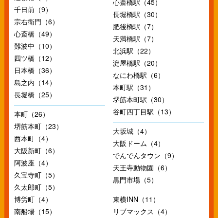
心斎橋駅（45）
千日前（9）
長堀橋駅（30）
宗右衛門（6）
肥後橋駅（7）
心斎橋（49）
天満橋駅（7）
難波中（10）
北浜駅（22）
四ツ橋（12）
淀屋橋駅（20）
日本橋（36）
なにわ橋駅（6）
島之内（14）
本町駅（31）
長堀橋（25）
堺筋本町駅（30）
谷町四丁目駅（13）
本町（26）
堺筋本町（23）
大坂城（4）
西本町（4）
大阪ドーム（4）
大阪新町（6）
でんでんタウン（9）
阿波座（4）
天王寺動物園（6）
久宝寺町（5）
黒門市場（5）
久太郎町（5）
博労町（4）
東横INN（11）
南船場（15）
リブマックス（4）