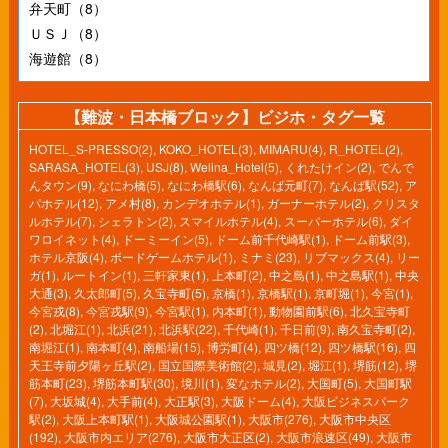
弁天町（8）
ＵＳＪ（8）
海遊館（8）
【難波・日本橋ブロック】ビジホ・タグ一覧
HOTEL_S-PRESSO(2)
,
KOKO_HOTEL(3)
,
MIMARU(4)
,
R_HOTEL(2)
,
SARASA_HOTEL(3)
,
USJ(8)
,
Welina_Hotel(5)
,
くれたけイン(2)
,
でんで
んタウン(9)
,
なにわ橋(5)
,
なにわ橋駅(6)
,
なんば元町(7)
,
なんば駅(52)
,
ア
パホテル(12)
,
アメ村(8)
,
カンデオホテル(1)
,
ガーナーホテル(2)
,
クリスタ
ルホテル(7)
,
シェラトン(2)
,
スマイルホテル(4)
,
スーパーホテル(6)
,
ダイ
ワロイネット(4)
,
ドーミーイン(5)
,
ドーム前千代崎駅(1)
,
ドーム前駅(3)
,
ホテル京阪(4)
,
ボードゲームホテル(1)
,
ミナミ(23)
,
リブマックス(4)
,
リー
ガ(1)
,
ルートイン(1)
,
三軒家東(1)
,
上本町(2)
,
中之島(1)
,
中之島駅(1)
,
中央
大通(3)
,
久太郎町(5)
,
久宝寺町(5)
,
京橋(1)
,
京橋駅(1)
,
京町堀(1)
,
今宮(1)
,
今宮戎(8)
,
今宮戎駅(9)
,
今宮駅(1)
,
内本町(1)
,
動物園前駅(6)
,
北久宝寺町
(2)
,
北堀江(1)
,
北浜(21)
,
北浜駅(22)
,
千代崎(1)
,
千日前(9)
,
南久宝寺町(2)
,
南堀江(1)
,
南本町(4)
,
南船場(15)
,
博労町(4)
,
四ツ橋(12)
,
四ツ橋駅(16)
,
四
天王寺前夕陽ヶ丘駅(2)
,
国立国際美術館(2)
,
城見(2)
,
堀江(1)
,
堺筋(12)
,
堺
筋本町(23)
,
堺筋本町駅(30)
,
境川(1)
,
変なホテル(2)
,
大国町(5)
,
大国町駅
(7)
,
大坂城(4)
,
大手前(4)
,
大正駅(3)
,
大阪ドーム(4)
,
大阪ビジネスパーク
駅(2)
,
大阪上本町駅(1)
,
大阪城公園駅(1)
,
大阪市(276)
,
大阪市中央区
(192)
,
大阪市内エリア(276)
,
大阪市大正区(2)
,
大阪市浪速区(49)
,
大阪市