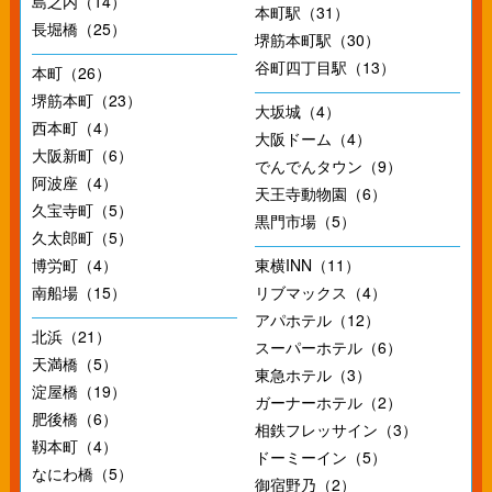
島之内（14）
本町駅（31）
長堀橋（25）
堺筋本町駅（30）
谷町四丁目駅（13）
本町（26）
堺筋本町（23）
大坂城（4）
西本町（4）
大阪ドーム（4）
大阪新町（6）
でんでんタウン（9）
阿波座（4）
天王寺動物園（6）
久宝寺町（5）
黒門市場（5）
久太郎町（5）
博労町（4）
東横INN（11）
南船場（15）
リブマックス（4）
アパホテル（12）
北浜（21）
スーパーホテル（6）
天満橋（5）
東急ホテル（3）
淀屋橋（19）
ガーナーホテル（2）
肥後橋（6）
相鉄フレッサイン（3）
靱本町（4）
ドーミーイン（5）
なにわ橋（5）
御宿野乃（2）