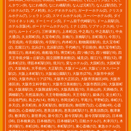
んタウン(9)
,
なにわ橋(5)
,
なにわ橋駅(6)
,
なんば元町(7)
,
なんば駅(52)
,
ア
パホテル(12)
,
アメ村(8)
,
カンデオホテル(1)
,
ガーナーホテル(2)
,
クリスタ
ルホテル(7)
,
シェラトン(2)
,
スマイルホテル(4)
,
スーパーホテル(6)
,
ダイ
ワロイネット(4)
,
ドーミーイン(5)
,
ドーム前千代崎駅(1)
,
ドーム前駅(3)
,
ホテル京阪(4)
,
ボードゲームホテル(1)
,
ミナミ(23)
,
リブマックス(4)
,
リー
ガ(1)
,
ルートイン(1)
,
三軒家東(1)
,
上本町(2)
,
中之島(1)
,
中之島駅(1)
,
中央
大通(3)
,
久太郎町(5)
,
久宝寺町(5)
,
京橋(1)
,
京橋駅(1)
,
京町堀(1)
,
今宮(1)
,
今宮戎(8)
,
今宮戎駅(9)
,
今宮駅(1)
,
内本町(1)
,
動物園前駅(6)
,
北久宝寺町
(2)
,
北堀江(1)
,
北浜(21)
,
北浜駅(22)
,
千代崎(1)
,
千日前(9)
,
南久宝寺町(2)
,
南堀江(1)
,
南本町(4)
,
南船場(15)
,
博労町(4)
,
四ツ橋(12)
,
四ツ橋駅(16)
,
四
天王寺前夕陽ヶ丘駅(2)
,
国立国際美術館(2)
,
城見(2)
,
堀江(1)
,
堺筋(12)
,
堺
筋本町(23)
,
堺筋本町駅(30)
,
境川(1)
,
変なホテル(2)
,
大国町(5)
,
大国町駅
(7)
,
大坂城(4)
,
大手前(4)
,
大正駅(3)
,
大阪ドーム(4)
,
大阪ビジネスパーク
駅(2)
,
大阪上本町駅(1)
,
大阪城公園駅(1)
,
大阪市(276)
,
大阪市中央区
(192)
,
大阪市内エリア(276)
,
大阪市大正区(2)
,
大阪市浪速区(49)
,
大阪市
港区(8)
,
大阪市立科学館(1)
,
大阪市立美術館(1)
,
大阪市西区(26)
,
大阪新町
(6)
,
大阪港駅(3)
,
大阪難波駅(40)
,
大阪高島屋(10)
,
天保山(8)
,
天満橋(5)
,
天
満橋駅(7)
,
天然温泉(9)
,
天王寺動物園(6)
,
天王寺駅(1)
,
媒体(1)
,
安土町(1)
,
宗右衛門(6)
,
島之内(14)
,
市岡(1)
,
市岡元町(1)
,
平尾(1)
,
平野町(2)
,
幸町(1)
,
弁天(2)
,
弁天町(8)
,
弁天町駅(5)
,
御堂筋(9)
,
御宿野乃(2)
,
心斎橋(49)
,
心斎
橋筋(3)
,
心斎橋駅(45)
,
恵美須東(6)
,
恵美須町駅(11)
,
恵美須西(3)
,
敷津東
(5)
,
敷津西(1)
,
新世界(4)
,
新今宮(7)
,
新今宮駅(8)
,
新今宮駅前駅(2)
,
日本橋
(36)
,
日本橋東(2)
,
日本橋西(1)
,
日本橋駅(47)
,
日航ホテル(1)
,
木津川(1)
,
木
津川駅(1)
,
本町(26)
,
本町橋(1)
,
本町駅(31)
,
東心斎橋(12)
,
東急ホテル(3)
,