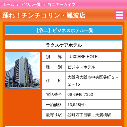
ホーム
>
ビジホ一覧
>
谷二アーカイブ
踊れ！チンチコリン・難波店
【谷二】ビジネスホテル一覧
ラクスケアホテル
別 称
LUXCARE HOTEL
種 別
ビジネスホテル
大阪府大阪市中央区谷町２－
住 所
２－15
電話番号
06-6946-7352
一泊価格
13,528円～
最寄り駅
谷町四丁目駅，天満橋駅