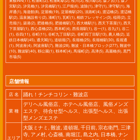
東横INN(11)
,
松屋町(2)
,
松屋町駅(2)
,
桜川(3)
,
桜川駅(3)
,
森ノ宮(1)
,
森ノ
宮駅(2)
,
汐見橋(1)
,
汐見橋駅(1)
,
江戸堀(6)
,
波除(1)
,
津守(1)
,
津守駅(1)
,
海
岸通(1)
,
海遊館(8)
,
淀屋橋(19)
,
淀屋橋駅(20)
,
淡路町(4)
,
渡辺橋(2)
,
渡辺橋
駅(2)
,
温泉施設有り(2)
,
湊町(1)
,
瓦町(1)
,
相鉄フレッサイン(3)
,
稲荷(2)
,
立
売堀(1)
,
築港(2)
,
肥後橋(6)
,
肥後橋駅(7)
,
西大橋駅(1)
,
西天下茶屋(1)
,
西天
下茶屋駅(1)
,
西心斎橋(22)
,
西本町(4)
,
西長堀駅(1)
,
谷一(1)
,
谷九(1)
,
谷二
(1)
,
谷四(11)
,
谷町(11)
,
谷町九丁目駅(2)
,
谷町四丁目駅(13)
,
農人橋(2)
,
近
鉄日本橋駅(45)
,
通天閣(1)
,
道頓堀(7)
,
長堀橋(25)
,
長堀橋駅(30)
,
長堀通
(1)
,
阿波座(4)
,
阿波座駅(7)
,
難波(28)
,
難波・日本橋ブロック(277)
,
難波中
(10)
,
難波駅(40)
,
靱公園(1)
,
靱本町(4)
,
馬場町(2)
,
高津(5)
,
高麗橋(6)
,
黒門
市場(5)
店舗情報
踊れ！チンチコリン・難波店
店 名
デリヘル風俗店、ホテヘル風俗店、風俗メンズ
エステ、待合せ型ヘルス、出張型ヘルス、出張
業 種
型メンズエステ
大阪ミナミ, 難波, 道頓堀, 千日前, 宗右衛門, 三津
寺, アメ村, 心斎橋, 南堀江, 島之内, 日本橋, ナン
エリア