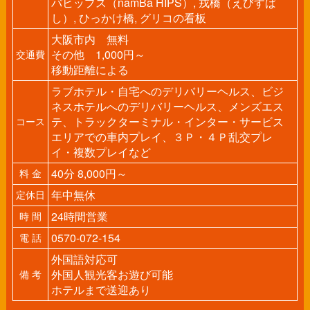
バヒップス（namBa HIPS）, 戎橋（えびすば
し）, ひっかけ橋, グリコの看板
大阪市内 無料
その他 1,000円～
交通費
移動距離による
ラブホテル・自宅へのデリバリーヘルス、ビジ
ネスホテルへのデリバリーヘルス、メンズエス
テ、トラックターミナル・インター・サービス
コース
エリアでの車内プレイ、３Ｐ・４Ｐ乱交プレ
イ・複数プレイなど
40分 8,000円～
料 金
年中無休
定休日
24時間営業
時 間
0570-072-154
電 話
外国語対応可
外国人観光客お遊び可能
備 考
ホテルまで送迎あり