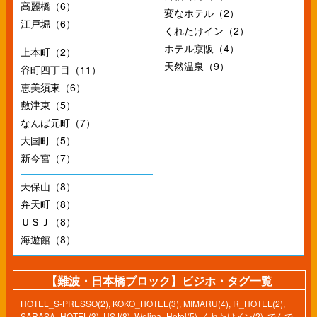
高麗橋（6）
変なホテル（2）
江戸堀（6）
くれたけイン（2）
ホテル京阪（4）
上本町（2）
天然温泉（9）
谷町四丁目（11）
恵美須東（6）
敷津東（5）
なんば元町（7）
大国町（5）
新今宮（7）
天保山（8）
弁天町（8）
ＵＳＪ（8）
海遊館（8）
【難波・日本橋ブロック】ビジホ・タグ一覧
HOTEL_S-PRESSO(2)
,
KOKO_HOTEL(3)
,
MIMARU(4)
,
R_HOTEL(2)
,
SARASA_HOTEL(3)
,
USJ(8)
,
Welina_Hotel(5)
,
くれたけイン(2)
,
でんで