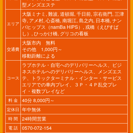
型メンズエステ
大阪ミナミ, 難波, 道頓堀, 千日前, 宗右衛門, 三津
寺, アメ村, 心斎橋, 南堀江, 島之内, 日本橋, ナン
エリア
バヒップス（namBa HIPS）, 戎橋（えびすば
し）, ひっかけ橋, グリコの看板
大阪市内 無料
その他 1,000円～
交通費
移動距離による
ラブホテル・自宅へのデリバリーヘルス、ビジ
ネスホテルへのデリバリーヘルス、メンズエス
テ、トラックターミナル・インター・サービス
コース
エリアでの車内プレイ、３Ｐ・４Ｐ乱交プレ
イ・複数プレイなど
40分 8,000円～
料 金
年中無休
定休日
24時間営業
時 間
0570-072-154
電 話