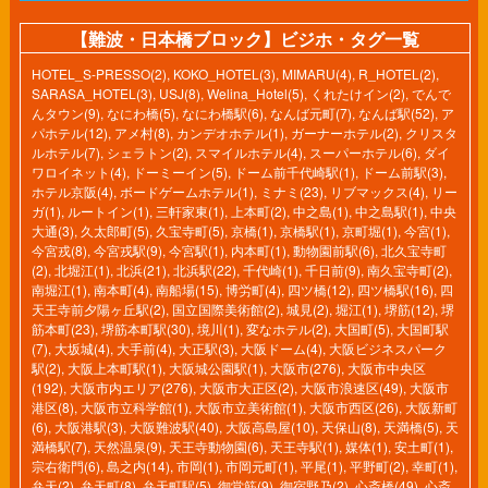
【難波・日本橋ブロック】ビジホ・タグ一覧
HOTEL_S-PRESSO(2)
,
KOKO_HOTEL(3)
,
MIMARU(4)
,
R_HOTEL(2)
,
SARASA_HOTEL(3)
,
USJ(8)
,
Welina_Hotel(5)
,
くれたけイン(2)
,
でんで
んタウン(9)
,
なにわ橋(5)
,
なにわ橋駅(6)
,
なんば元町(7)
,
なんば駅(52)
,
ア
パホテル(12)
,
アメ村(8)
,
カンデオホテル(1)
,
ガーナーホテル(2)
,
クリスタ
ルホテル(7)
,
シェラトン(2)
,
スマイルホテル(4)
,
スーパーホテル(6)
,
ダイ
ワロイネット(4)
,
ドーミーイン(5)
,
ドーム前千代崎駅(1)
,
ドーム前駅(3)
,
ホテル京阪(4)
,
ボードゲームホテル(1)
,
ミナミ(23)
,
リブマックス(4)
,
リー
ガ(1)
,
ルートイン(1)
,
三軒家東(1)
,
上本町(2)
,
中之島(1)
,
中之島駅(1)
,
中央
大通(3)
,
久太郎町(5)
,
久宝寺町(5)
,
京橋(1)
,
京橋駅(1)
,
京町堀(1)
,
今宮(1)
,
今宮戎(8)
,
今宮戎駅(9)
,
今宮駅(1)
,
内本町(1)
,
動物園前駅(6)
,
北久宝寺町
(2)
,
北堀江(1)
,
北浜(21)
,
北浜駅(22)
,
千代崎(1)
,
千日前(9)
,
南久宝寺町(2)
,
南堀江(1)
,
南本町(4)
,
南船場(15)
,
博労町(4)
,
四ツ橋(12)
,
四ツ橋駅(16)
,
四
天王寺前夕陽ヶ丘駅(2)
,
国立国際美術館(2)
,
城見(2)
,
堀江(1)
,
堺筋(12)
,
堺
筋本町(23)
,
堺筋本町駅(30)
,
境川(1)
,
変なホテル(2)
,
大国町(5)
,
大国町駅
(7)
,
大坂城(4)
,
大手前(4)
,
大正駅(3)
,
大阪ドーム(4)
,
大阪ビジネスパーク
駅(2)
,
大阪上本町駅(1)
,
大阪城公園駅(1)
,
大阪市(276)
,
大阪市中央区
(192)
,
大阪市内エリア(276)
,
大阪市大正区(2)
,
大阪市浪速区(49)
,
大阪市
港区(8)
,
大阪市立科学館(1)
,
大阪市立美術館(1)
,
大阪市西区(26)
,
大阪新町
(6)
,
大阪港駅(3)
,
大阪難波駅(40)
,
大阪高島屋(10)
,
天保山(8)
,
天満橋(5)
,
天
満橋駅(7)
,
天然温泉(9)
,
天王寺動物園(6)
,
天王寺駅(1)
,
媒体(1)
,
安土町(1)
,
宗右衛門(6)
,
島之内(14)
,
市岡(1)
,
市岡元町(1)
,
平尾(1)
,
平野町(2)
,
幸町(1)
,
弁天(2)
,
弁天町(8)
,
弁天町駅(5)
,
御堂筋(9)
,
御宿野乃(2)
,
心斎橋(49)
,
心斎