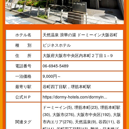
ホテル名
天然温泉 浪華の湯 ドーミーイン大阪谷町
種 別
ビジネスホテル
住 所
大阪府大阪市中央区内本町２丁目１−９
電話番号
06-6945-5489
一泊価格
9,000円～
最寄り駅
谷町四丁目駅，堺筋本町駅
公式ＨＰ
https://dormy-hotels.com/dormyin...
ドーミーイン(5)
,
堺筋本町(23)
,
堺筋本町駅
(30)
,
大阪市(276)
,
大阪市中央区(192)
,
大阪
関連タグ
市内エリア(276)
,
天然温泉(9)
,
谷四(11)
,
谷
町(11)
,
谷町四丁目駅(13)
,
難波・日本橋ブ