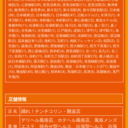
橋筋(3)
,
心斎橋駅(45)
,
恵美須東(6)
,
恵美須町駅(11)
,
恵美須西(3)
,
敷津東
(5)
,
敷津西(1)
,
新世界(4)
,
新今宮(7)
,
新今宮駅(8)
,
新今宮駅前駅(2)
,
日本橋
(36)
,
日本橋東(2)
,
日本橋西(1)
,
日本橋駅(47)
,
日航ホテル(1)
,
木津川(1)
,
木
津川駅(1)
,
本町(26)
,
本町橋(1)
,
本町駅(31)
,
東心斎橋(12)
,
東急ホテル(3)
,
東横INN(11)
,
松屋町(2)
,
松屋町駅(2)
,
桜川(3)
,
桜川駅(3)
,
森ノ宮(1)
,
森ノ
宮駅(2)
,
汐見橋(1)
,
汐見橋駅(1)
,
江戸堀(6)
,
波除(1)
,
津守(1)
,
津守駅(1)
,
海
岸通(1)
,
海遊館(8)
,
淀屋橋(19)
,
淀屋橋駅(20)
,
淡路町(4)
,
渡辺橋(2)
,
渡辺橋
駅(2)
,
温泉施設有り(2)
,
湊町(1)
,
瓦町(1)
,
相鉄フレッサイン(3)
,
稲荷(2)
,
立
売堀(1)
,
築港(2)
,
肥後橋(6)
,
肥後橋駅(7)
,
西大橋駅(1)
,
西天下茶屋(1)
,
西天
下茶屋駅(1)
,
西心斎橋(22)
,
西本町(4)
,
西長堀駅(1)
,
谷一(1)
,
谷九(1)
,
谷二
(1)
,
谷四(11)
,
谷町(11)
,
谷町九丁目駅(2)
,
谷町四丁目駅(13)
,
農人橋(2)
,
近
鉄日本橋駅(45)
,
通天閣(1)
,
道頓堀(7)
,
長堀橋(25)
,
長堀橋駅(30)
,
長堀通
(1)
,
阿波座(4)
,
阿波座駅(7)
,
難波(28)
,
難波・日本橋ブロック(277)
,
難波中
(10)
,
難波駅(40)
,
靱公園(1)
,
靱本町(4)
,
馬場町(2)
,
高津(5)
,
高麗橋(6)
,
黒門
市場(5)
店舗情報
踊れ！チンチコリン・難波店
店 名
デリヘル風俗店、ホテヘル風俗店、風俗メンズ
エステ、待合せ型ヘルス、出張型ヘルス、出張
業 種