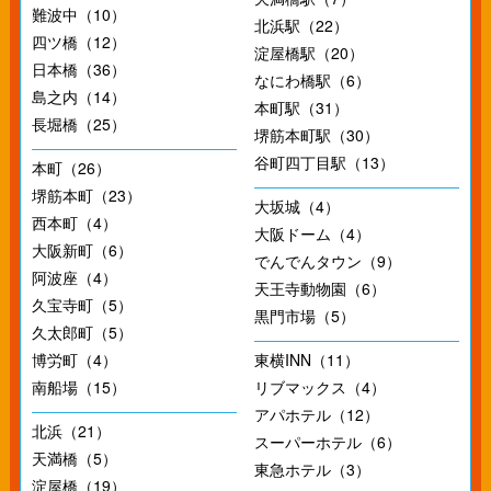
難波中（10）
北浜駅（22）
四ツ橋（12）
淀屋橋駅（20）
日本橋（36）
なにわ橋駅（6）
島之内（14）
本町駅（31）
長堀橋（25）
堺筋本町駅（30）
谷町四丁目駅（13）
本町（26）
堺筋本町（23）
大坂城（4）
西本町（4）
大阪ドーム（4）
大阪新町（6）
でんでんタウン（9）
阿波座（4）
天王寺動物園（6）
久宝寺町（5）
黒門市場（5）
久太郎町（5）
博労町（4）
東横INN（11）
南船場（15）
リブマックス（4）
アパホテル（12）
北浜（21）
スーパーホテル（6）
天満橋（5）
東急ホテル（3）
淀屋橋（19）