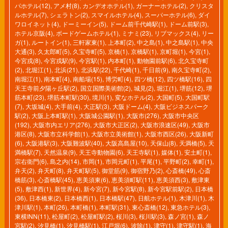
パホテル(12)
,
アメ村(8)
,
カンデオホテル(1)
,
ガーナーホテル(2)
,
クリスタ
ルホテル(7)
,
シェラトン(2)
,
スマイルホテル(4)
,
スーパーホテル(6)
,
ダイ
ワロイネット(4)
,
ドーミーイン(5)
,
ドーム前千代崎駅(1)
,
ドーム前駅(3)
,
ホテル京阪(4)
,
ボードゲームホテル(1)
,
ミナミ(23)
,
リブマックス(4)
,
リー
ガ(1)
,
ルートイン(1)
,
三軒家東(1)
,
上本町(2)
,
中之島(1)
,
中之島駅(1)
,
中央
大通(3)
,
久太郎町(5)
,
久宝寺町(5)
,
京橋(1)
,
京橋駅(1)
,
京町堀(1)
,
今宮(1)
,
今宮戎(8)
,
今宮戎駅(9)
,
今宮駅(1)
,
内本町(1)
,
動物園前駅(6)
,
北久宝寺町
(2)
,
北堀江(1)
,
北浜(21)
,
北浜駅(22)
,
千代崎(1)
,
千日前(9)
,
南久宝寺町(2)
,
南堀江(1)
,
南本町(4)
,
南船場(15)
,
博労町(4)
,
四ツ橋(12)
,
四ツ橋駅(16)
,
四
天王寺前夕陽ヶ丘駅(2)
,
国立国際美術館(2)
,
城見(2)
,
堀江(1)
,
堺筋(12)
,
堺
筋本町(23)
,
堺筋本町駅(30)
,
境川(1)
,
変なホテル(2)
,
大国町(5)
,
大国町駅
(7)
,
大坂城(4)
,
大手前(4)
,
大正駅(3)
,
大阪ドーム(4)
,
大阪ビジネスパーク
駅(2)
,
大阪上本町駅(1)
,
大阪城公園駅(1)
,
大阪市(276)
,
大阪市中央区
(192)
,
大阪市内エリア(276)
,
大阪市大正区(2)
,
大阪市浪速区(49)
,
大阪市
港区(8)
,
大阪市立科学館(1)
,
大阪市立美術館(1)
,
大阪市西区(26)
,
大阪新町
(6)
,
大阪港駅(3)
,
大阪難波駅(40)
,
大阪高島屋(10)
,
天保山(8)
,
天満橋(5)
,
天
満橋駅(7)
,
天然温泉(9)
,
天王寺動物園(6)
,
天王寺駅(1)
,
媒体(1)
,
安土町(1)
,
宗右衛門(6)
,
島之内(14)
,
市岡(1)
,
市岡元町(1)
,
平尾(1)
,
平野町(2)
,
幸町(1)
,
弁天(2)
,
弁天町(8)
,
弁天町駅(5)
,
御堂筋(9)
,
御宿野乃(2)
,
心斎橋(49)
,
心斎
橋筋(3)
,
心斎橋駅(45)
,
恵美須東(6)
,
恵美須町駅(11)
,
恵美須西(3)
,
敷津東
(5)
,
敷津西(1)
,
新世界(4)
,
新今宮(7)
,
新今宮駅(8)
,
新今宮駅前駅(2)
,
日本橋
(36)
,
日本橋東(2)
,
日本橋西(1)
,
日本橋駅(47)
,
日航ホテル(1)
,
木津川(1)
,
木
津川駅(1)
,
本町(26)
,
本町橋(1)
,
本町駅(31)
,
東心斎橋(12)
,
東急ホテル(3)
,
東横INN(11)
,
松屋町(2)
,
松屋町駅(2)
,
桜川(3)
,
桜川駅(3)
,
森ノ宮(1)
,
森ノ
宮駅(2)
,
汐見橋(1)
,
汐見橋駅(1)
,
江戸堀(6)
,
波除(1)
,
津守(1)
,
津守駅(1)
,
海