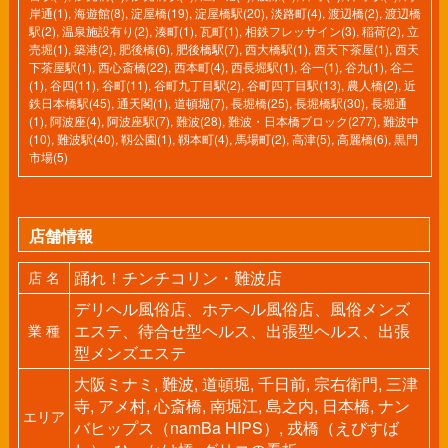
岸通(1)
,
海遊館(8)
,
淀屋橋(19)
,
淀屋橋駅(20)
,
淡路町(4)
,
渡辺橋(2)
,
渡辺橋
駅(2)
,
温泉施設有り(2)
,
湊町(1)
,
瓦町(1)
,
相鉄フレッサイン(3)
,
稲荷(2)
,
立
売堀(1)
,
築港(2)
,
肥後橋(6)
,
肥後橋駅(7)
,
西大橋駅(1)
,
西天下茶屋(1)
,
西天
下茶屋駅(1)
,
西心斎橋(22)
,
西本町(4)
,
西長堀駅(1)
,
谷一(1)
,
谷九(1)
,
谷二
(1)
,
谷四(11)
,
谷町(11)
,
谷町九丁目駅(2)
,
谷町四丁目駅(13)
,
農人橋(2)
,
近
鉄日本橋駅(45)
,
通天閣(1)
,
道頓堀(7)
,
長堀橋(25)
,
長堀橋駅(30)
,
長堀通
(1)
,
阿波座(4)
,
阿波座駅(7)
,
難波(28)
,
難波・日本橋ブロック(277)
,
難波中
(10)
,
難波駅(40)
,
靱公園(1)
,
靱本町(4)
,
馬場町(2)
,
高津(5)
,
高麗橋(6)
,
黒門
市場(5)
店舗情報
踊れ！チンチコリン・難波店
店 名
デリヘル風俗店、ホテヘル風俗店、風俗メンズ
エステ、待合せ型ヘルス、出張型ヘルス、出張
業 種
型メンズエステ
大阪ミナミ, 難波, 道頓堀, 千日前, 宗右衛門, 三津
寺, アメ村, 心斎橋, 南堀江, 島之内, 日本橋, ナン
エリア
バヒップス（namBa HIPS）, 戎橋（えびすば