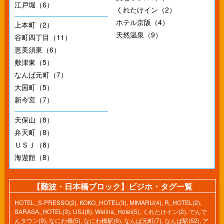
江戸堀（6）
くれたけイン（2）
ホテル京阪（4）
上本町（2）
天然温泉（9）
谷町四丁目（11）
恵美須東（6）
敷津東（5）
なんば元町（7）
大国町（5）
新今宮（7）
天保山（8）
弁天町（8）
ＵＳＪ（8）
海遊館（8）
【難波・日本橋ブロック】ビジホ・タグ一覧
HOTEL_S-PRESSO(2)
,
KOKO_HOTEL(3)
,
MIMARU(4)
,
R_HOTEL(2)
,
SARASA_HOTEL(3)
,
USJ(8)
,
Welina_Hotel(5)
,
くれたけイン(2)
,
でんで
んタウン(9)
,
なにわ橋(5)
,
なにわ橋駅(6)
,
なんば元町(7)
,
なんば駅(52)
,
ア